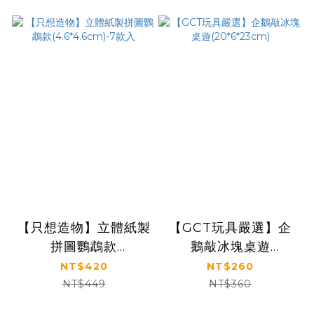
【只想造物】立體紙製
【GCT玩具嚴選】企
拼圖鸚鵡款
鵝敲冰塊桌遊
(4.6*4.6cm)-7款入
(20*6*23cm)
NT$420
NT$260
NT$449
NT$360