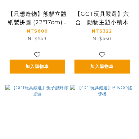
【只想造物】熊貓立體
【GCT玩具嚴選】六
紙製拼圖 (22*17cm)4
合一動物主題小積木
入組-附相框 (熊貓花
NT$600
NT$322
花、熊貓養樂多、熊貓
NT$649
NT$450
小風扇、胖達國寶)
加入購物車
加入購物車