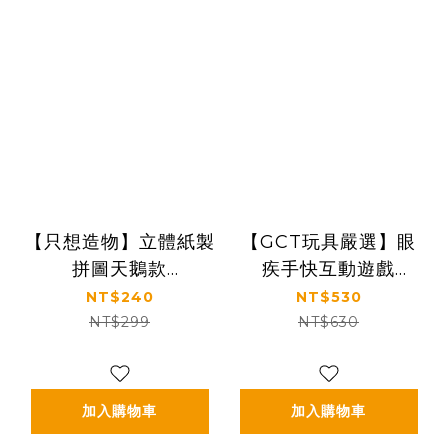
【只想造物】立體紙製
【GCT玩具嚴選】眼
拼圖天鵝款
疾手快互動遊戲
(3.1*5.4cm)-4款入
(56*13*4cm)
NT$240
NT$530
NT$299
NT$630
加入購物車
加入購物車