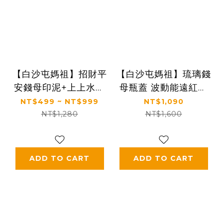
【白沙屯媽祖】招財平
【白沙屯媽祖】琉璃錢
安錢母印泥+上上水福
母瓶蓋 波動能遠紅外
運禮盒(多規格)
線保溫瓶520ml (白/
NT$499 ~ NT$999
NT$1,090
粉紅)附精美盒子
NT$1,280
NT$1,600
ADD TO CART
ADD TO CART