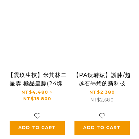
【震玖生技】米其林二
【PA鈦赫茲】護膝/超
星獎 極品皇膠(24塊/
越石墨烯的新科技
盒，多規格)
NT$4,480 ~
NT$2,380
NT$15,800
NT$2,680
ADD TO CART
ADD TO CART