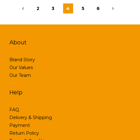
2
3
4
5
6
About
Brand Story
Our Values
Our Team
Help
FAQ
Delivery & Shipping
Payment
Return Policy