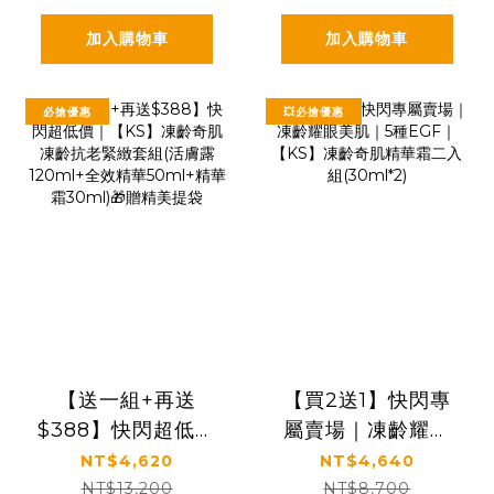
加入購物車
加入購物車
必搶優惠
💥必搶優惠
【送一組+再送
【買2送1】快閃專
$388】快閃超低價
屬賣場｜凍齡耀眼
｜【KS】凍齡奇肌
美肌｜5種EGF｜
NT$4,620
NT$4,640
凍齡抗老緊緻套組
【KS】凍齡奇肌精
NT$13,200
NT$8,700