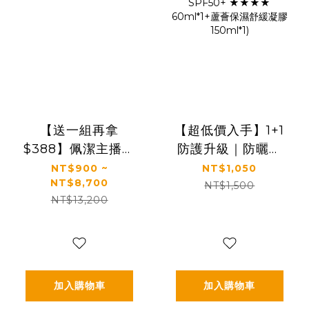
【送一組再拿
【超低價入手】1+1
$388】佩潔主播推
防護升級｜防曬＋
薦🔥熱銷必買組｜
蘆薈一次帶走｜
NT$900 ~
NT$1,050
NT$8,700
【KS】凍齡奇肌活
【KS】1+1完整呵護
NT$1,500
NT$13,200
膚露/全效精華/精華
一組入(抗光清爽高
霜(多規格)
防曬凝露 SPF50+
★★★★
60ml*1+蘆薈保濕
舒緩凝膠150ml*1)
加入購物車
加入購物車