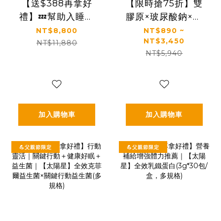
【送$388再拿好
【限時搶75折】雙
禮】💤幫助入睡｜
膠原×玻尿酸鈉×益
GABA PLUS+｜✅
生菌 配方升級｜
NT$8,800
NT$890 ~
NT$3,450
正品保證｜【太陽
【太陽星】關鍵行
NT$11,880
NT$5,940
星】全效克菲爾益
動益生菌(2.5g*30
生菌晚安加強版六
包/盒，多規格)
盒組(3g*30包*6盒)
加入購物車
加入購物車
💪父親節限定
💪父親節限定