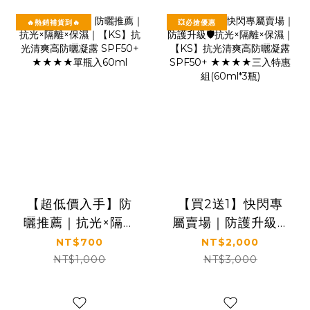
🔥熱銷補貨到🔥
💥必搶優惠
【超低價入手】防
【買2送1】快閃專
曬推薦｜抗光×隔離
屬賣場｜防護升級🛡️
×保濕｜【KS】抗
抗光×隔離×保濕｜
NT$700
NT$2,000
光清爽高防曬凝露
【KS】抗光清爽高
NT$1,000
NT$3,000
SPF50+ ★★★★
防曬凝露 SPF50+
單瓶入60ml
★★★★三入特惠