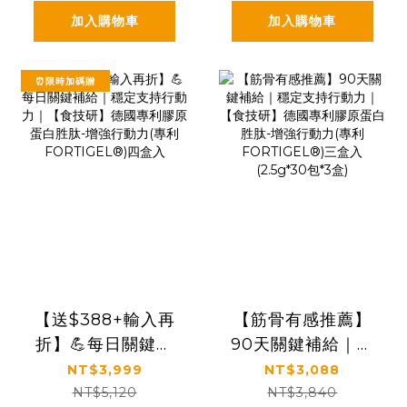
(2.5g*30包*6盒)
加入購物車
加入購物車
⏰限時加碼贈
【送$388+輸入再
【筋骨有感推薦】
折】💪每日關鍵補
90天關鍵補給｜穩
給｜穩定支持行動
定支持行動力｜
NT$3,999
NT$3,088
力｜【食技研】德
【食技研】德國專
NT$5,120
NT$3,840