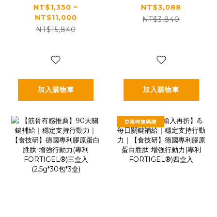
PLUS+｜✅正品保
膚Q彈好氣色｜【食
NT$1,350 ~
NT$3,088
NT$11,000
證｜【太陽星】全
技研】德國專利膠
NT$3,840
NT$15,840
效克菲爾益生菌晚
原蛋白胜肽-養顏美
安加強版(3g*30包/
容(專利
盒，多規格)
VERISOL®)三盒入
(2.5g*30包*3盒)
加入購物車
加入購物車
⏰限時加碼贈