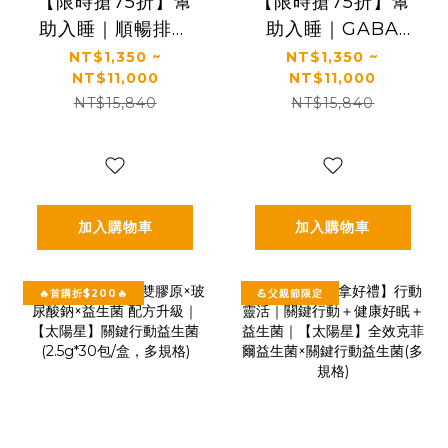
【限時搶75折】幫
【限時搶75折】幫
助入睡｜順暢排便
助入睡｜GABA
｜正品保證｜【太
PLUS+｜✅正品保
NT$1,350 ~
NT$1,350 ~
NT$11,000
NT$11,000
陽星】全效克菲爾
證｜【太陽星】全
NT$15,840
NT$15,840
益生菌(3g*30包/
效克菲爾益生菌晚
盒，多規格)
安加強版(3g*30包/
盒，多規格)
加入購物車
加入購物車
🔥首購折$200🔥
💪父親節限定