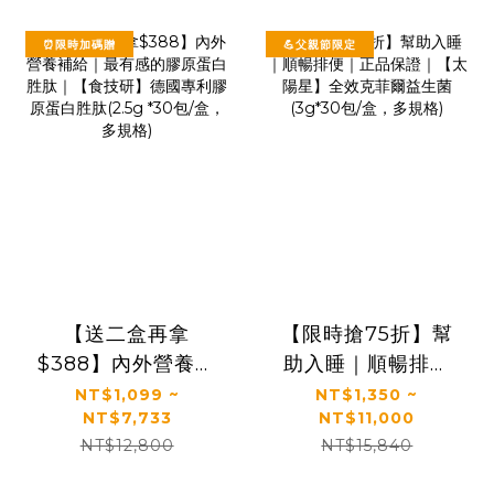
⏰限時加碼贈
💪父親節限定
【送二盒再拿
【限時搶75折】幫
$388】內外營養補
助入睡｜順暢排便
給｜最有感的膠原
｜正品保證｜【太
NT$1,099 ~
NT$1,350 ~
NT$7,733
NT$11,000
蛋白胜肽｜【食技
陽星】全效克菲爾
NT$12,800
NT$15,840
研】德國專利膠原
益生菌(3g*30包/
蛋白胜肽(2.5g *30
盒，多規格)