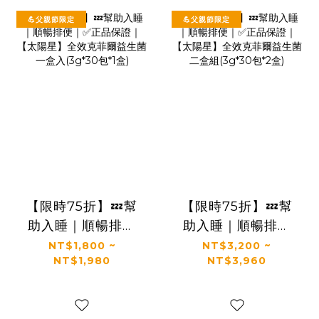
💪父親節限定
💪父親節限定
【限時75折】💤幫
【限時75折】💤幫
助入睡｜順暢排便
助入睡｜順暢排便
｜✅正品保證｜【太
｜✅正品保證｜【太
NT$1,800 ~
NT$3,200 ~
NT$1,980
NT$3,960
陽星】全效克菲爾
陽星】全效克菲爾
益生菌一盒入
益生菌二盒組
(3g*30包*1盒)
(3g*30包*2盒)