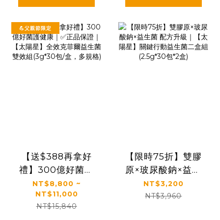
💪父親節限定
【送$388再拿好
【限時75折】雙膠
禮】300億好菌護
原×玻尿酸鈉×益生
健康｜✅正品保證｜
菌 配方升級｜【太
NT$8,800 ~
NT$3,200
NT$11,000
【太陽星】全效克
陽星】關鍵行動益
NT$3,960
NT$15,840
菲爾益生菌雙效組
生菌二盒組