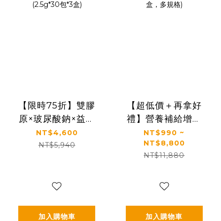
【限時75折】雙膠
【超低價＋再拿好
原×玻尿酸鈉×益生
禮】營養補給增強
菌 配方升級｜【太
體力推薦｜【太陽
NT$4,600
NT$990 ~
NT$8,800
陽星】關鍵行動益
星】全效乳鐵蛋白
NT$5,940
NT$11,880
生菌三盒組
(3g*30包/盒，多規
(2.5g*30包*3盒)
格)
加入購物車
加入購物車