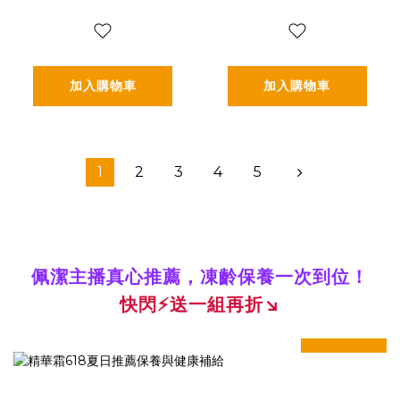
(3g*30包/盒，多規
(2.5g*30包*2盒)
格)
加入購物車
加入購物車
1
2
3
4
5
佩潔主播真心推薦，凍齡保養一次到位！
快閃
⚡
送一組再折↘
prev
next