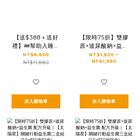
【送$388＋送好
【限時75折】雙膠
禮】💤幫助入睡｜
原×玻尿酸鈉×益生
順暢排便｜✅正品保
菌 配方升級｜【太
NT$8,800
NT$1,800 ~
NT$1,980
證｜【太陽星】全
陽星】關鍵行動益
NT$11,880
效克菲爾益生菌六
生菌一盒入
盒組(3g*30包*6盒)
(2.5g*30包*1盒)
加入購物車
加入購物車