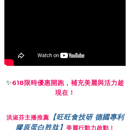
✨
618限時優惠開跑，補充美麗與活力趁
現在！
【旺旺食技研 德國專利
洪淑芬主播推薦
膠原蛋白胜肽】
美麗行動力啟動！