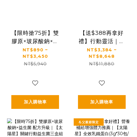
【限時搶75折】雙
【送$388再拿好
膠原×玻尿酸鈉×益
禮】行動靈活｜關
生菌 配方升級｜
鍵行動＋健康好眠
NT$890 ~
NT$3,384 ~
NT$3,450
NT$8,648
【太陽星】關鍵行
＋益生菌｜【太陽
NT$5,940
NT$11,880
動益生菌(2.5g*30
星】全效克菲爾益
包/盒，多規格)
生菌×關鍵行動益生
菌(多規格)
加入購物車
加入購物車
💪父親節限定