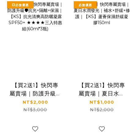
💥必搶優惠
必搶優惠
【買2送1】快閃專
【買2送1】快閃專
屬賣場｜防護升級🛡️
屬賣場｜夏日水潤
抗光×隔離×保濕｜
發光｜補水×舒緩×
NT$2,000
NT$1,000
【KS】抗光清爽高
修護｜【KS】蘆薈
NT$3,000
NT$2,000
防曬凝露 SPF50+
保濕舒緩凝膠
★★★★三入特惠
150ml
組(60ml*3瓶)