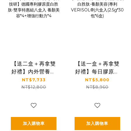
【送二盒＋再拿雙
【送一盒＋再拿雙
好禮】內外營養補
好禮】每日膠原補
給雙享購｜養顏X行
給｜皮膚Q彈好氣色
NT$7,733
NT$5,800
動UP｜嚴選專利成
｜【食技研】德國
NT$12,800
NT$8,960
分｜【食技研】德
專利膠原蛋白胜肽-
國專利膠原蛋白胜
養顏美容(專利
肽-雙享特惠組八盒
VERISOL®)六盒入
入 養顏美容*4+增
(2.5g*30包*6盒)
加入購物車
加入購物車
強行動力*4