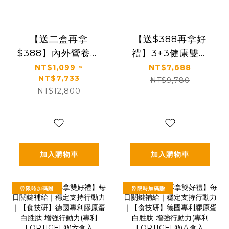
【送二盒再拿
【送$388再拿好
$388】內外營養補
禮】3+3健康雙享
給｜最有感的膠原
送【太陽星x食技
NT$1,099 ~
NT$7,688
NT$7,733
蛋白胜肽｜【食技
研】青春好眠三效
NT$9,780
NT$12,800
研】德國專利膠原
關鍵組｜太陽星克
蛋白胜肽(2.5g *30
菲爾益生菌3盒+食
包/盒，多規格)
技研膠原蛋白3盒
加入購物車
加入購物車
⏰限時加碼贈
⏰限時加碼贈