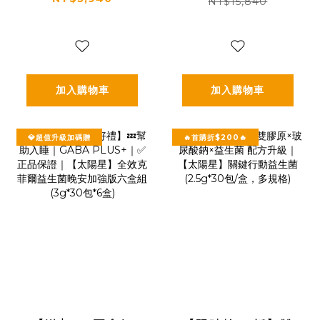
星】全效克菲爾益
✅正品保證｜【太陽
NT$15,840
生菌三盒組(3g*30
星】全效克菲爾益
包*3盒)
生菌晚安加強版八
盒組(3g*30包*8盒)
加入購物車
加入購物車
💎超值升級加碼贈
🔥首購折$200🔥