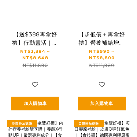
【送$388再拿好
【超低價＋再拿好
禮】行動靈活｜關
禮】營養補給增強
鍵行動＋健康好眠
體力推薦｜【太陽
NT$3,384 ~
NT$990 ~
NT$8,648
NT$8,800
＋益生菌｜【太陽
星】全效乳鐵蛋白
NT$11,880
NT$11,880
星】全效克菲爾益
(3g*30包/盒，多規
生菌×關鍵行動益生
格)
菌(多規格)
加入購物車
加入購物車
⏰限時加碼贈
⏰限時加碼贈