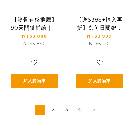
【筋骨有感推薦】
【送$388+輸入再
90天關鍵補給｜穩
折】💪每日關鍵補
定支持行動力｜
給｜穩定支持行動
NT$3,088
NT$3,999
【食技研】德國專
力｜【食技研】德
NT$3,840
NT$5,120
利膠原蛋白胜肽-增
國專利膠原蛋白胜
強行動力(專利
肽-增強行動力(專利
FORTIGEL®)三盒
FORTIGEL®)四盒
入(2.5g*30包*3盒)
入
加入購物車
加入購物車
1
2
3
4