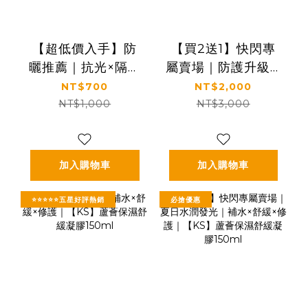
【超低價入手】防
【買2送1】快閃專
曬推薦｜抗光×隔離
屬賣場｜防護升級🛡️
×保濕｜【KS】抗光
抗光×隔離×保濕｜
NT$700
NT$2,000
清爽高防曬凝露
【KS】抗光清爽高
NT$1,000
NT$3,000
SPF50+ ★★★★
防曬凝露 SPF50+
單瓶入60ml
★★★★三入特惠
組(60ml*3瓶)
加入購物車
加入購物車
⭐⭐⭐⭐⭐五星好評熱銷
必搶優惠