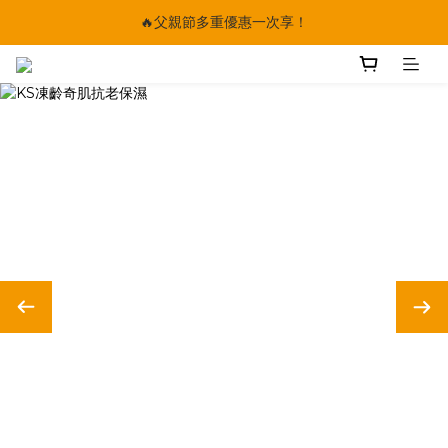
🔥父親節多重優惠一次享！
🔥父親節多重優惠一次享！
太陽星｜75折限時優惠
【快點學】線上課程平台正式上線！
🔥父親節多重優惠一次享！