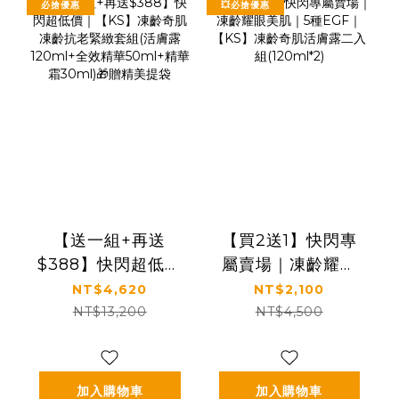
必搶優惠
💥必搶優惠
【送一組+再送
【買2送1】快閃專
$388】快閃超低價
屬賣場｜凍齡耀眼
｜【KS】凍齡奇肌
美肌｜5種EGF｜
NT$4,620
NT$2,100
凍齡抗老緊緻套組
【KS】凍齡奇肌活
NT$13,200
NT$4,500
(活膚露120ml+全
膚露二入組
效精華50ml+精華
(120ml*2)
霜30ml)🎁贈精美
加入購物車
加入購物車