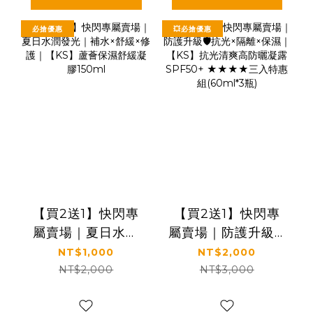
提袋
必搶優惠
💥必搶優惠
【買2送1】快閃專
【買2送1】快閃專
屬賣場｜夏日水潤
屬賣場｜防護升級🛡️
發光｜補水×舒緩×
抗光×隔離×保濕｜
NT$1,000
NT$2,000
修護｜【KS】蘆薈
【KS】抗光清爽高
NT$2,000
NT$3,000
保濕舒緩凝膠
防曬凝露 SPF50+
150ml
★★★★三入特惠