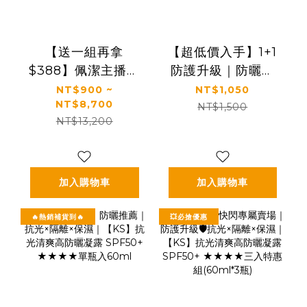
【送一組再拿
【超低價入手】1+1
$388】佩潔主播推
防護升級｜防曬＋
薦🔥熱銷必買組｜
蘆薈一次帶走｜
NT$900 ~
NT$1,050
NT$8,700
【KS】凍齡奇肌活
【KS】1+1完整呵護
NT$1,500
NT$13,200
膚露/全效精華/精華
一組入(抗光清爽高
霜(多規格)
防曬凝露 SPF50+
★★★★
60ml*1+蘆薈保濕
加入購物車
加入購物車
舒緩凝膠150ml*1)
🔥熱銷補貨到🔥
💥必搶優惠