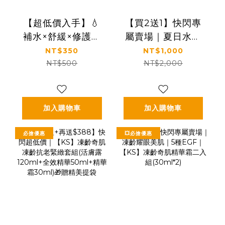
【超低價入手】💧
【買2送1】快閃專
補水×舒緩×修護｜
屬賣場｜夏日水潤
【KS】蘆薈保濕舒
發光｜補水×舒緩×
NT$350
NT$1,000
緩凝膠150ml
修護｜【KS】蘆薈
NT$500
NT$2,000
保濕舒緩凝膠
150ml
加入購物車
加入購物車
必搶優惠
💥必搶優惠