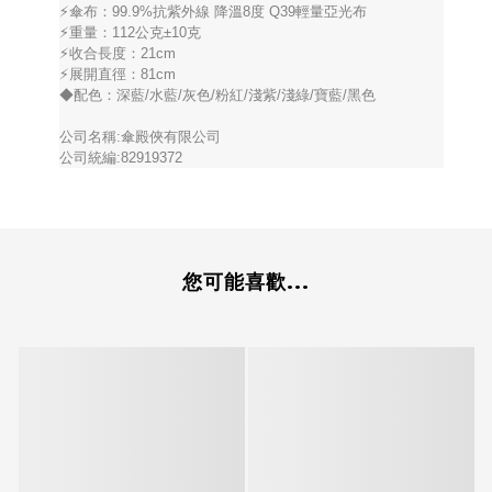
⚡傘布：99.9%抗紫外線 降溫8度 Q39輕量亞光布
⚡重量：112公克±10克
⚡收合長度：21cm
⚡展開直徑：81cm
◆配色：深藍/水藍/灰色/粉紅/淺紫/淺綠/寶藍/黑色
公司名稱:傘殿俠有限公司
公司統編:82919372
您可能喜歡...