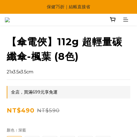
🔥夏日多重好康一次享！
保健75折｜結帳直接省
【快點學】線上課程平台正式上線！
🔥夏日多重好康一次享！
【傘電俠】112g 超輕量碳
纖傘-楓葉 (8色)
21x3.5x3.5cm
全店，買滿699元享免運
NT$490
NT$590
顏色
: 深藍