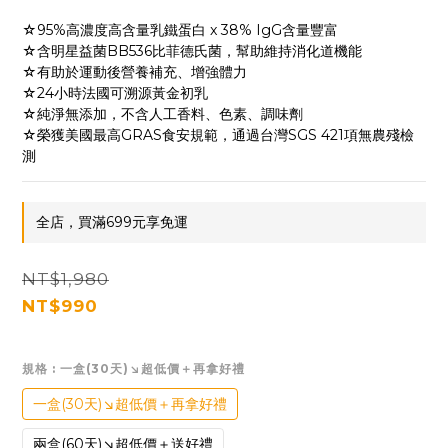
☆95%高濃度高含量乳鐵蛋白 x 38% IgG含量豐富
☆含明星益菌BB536比菲德氏菌，幫助維持消化道機能
☆有助於運動後營養補充、增強體力
☆24小時法國可溯源黃金初乳
☆純淨無添加，不含人工香料、色素、調味劑
☆榮獲美國最高GRAS食安規範，通過台灣SGS 421項無農殘檢
測
全店，買滿699元享免運
NT$1,980
NT$990
規格
: 一盒(30天)↘超低價＋再拿好禮
一盒(30天)↘超低價＋再拿好禮
兩盒(60天)↘超低價＋送好禮