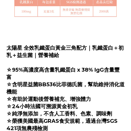
太陽星 全效乳鐵蛋白黃金三角配方｜乳鐵蛋白＋初
乳＋益生菌｜營養補給
☆95%高濃度高含量乳鐵蛋白 x 38% IgG含量豐
富
☆含明星益菌BB536比菲德氏菌，幫助維持消化道
機能
☆有助於運動後營養補充、增強體力
☆24小時法國可溯源黃金初乳
☆純淨無添加，不含人工香料、色素、調味劑
☆榮獲美國最高GRAS食安規範，通過台灣SGS
421項無農殘檢測