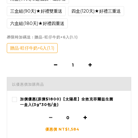
三盒組(90天)★好禮雙重送
四盒(120天)★好禮三重送
六盒組(180天)★好禮四重送
🎁限時加碼送
: 贈品-旺仔牛奶×6入(1.1)
贈品-旺仔牛奶×6入(1.1)
以優惠價加購商品
加價優惠(原價$1800)【太陽星】全效克菲爾益生菌
一盒入(3g*30包/盒)
優惠價 NT$1,584