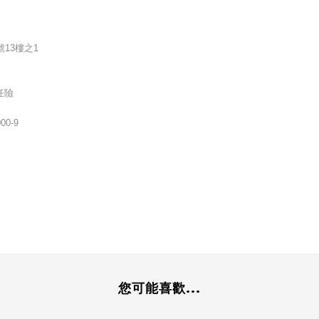
號13樓之1
任險
00-9
您可能喜歡...