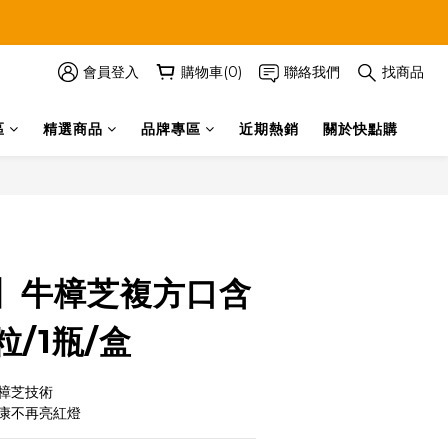
會員登入
購物車(0)
聯絡我們
找商品
區
精選商品
品牌專區
近期熱銷
關於快點購
立即購買
】牛樟芝複方口含
粒/1瓶/盒
樟芝技術
康不再亮紅燈