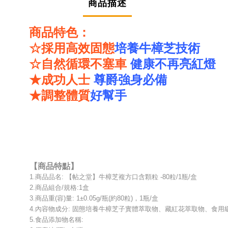
商品描述
商品特色：
採用高效固態
培養牛樟芝技術
☆
自然循環不塞車
健康不再亮紅燈
☆
★成功人士
尊爵強身必備
★調整體質
好幫手
【商品特點】
1.商品品名: 【帖之堂】牛樟芝複方口含顆粒 -80粒/1瓶/盒
2.商品組合/規格:1盒
3.商品重(容)量: 1±0.05g/瓶(約80粒)，1瓶/盒
4.內容物成分: 固態培養牛樟芝子實體萃取物、藏紅花萃取物、食用級
5.食品添加物名稱: