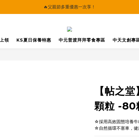
🔥父親節多重優惠一次享！
🔥父親節多重優惠一次享！
太陽星｜75折限時優惠
【快點學】線上課程平台正式上線！
馬上領
KS夏日保養特惠
中元普渡拜拜零食專區
中天文創專
🔥父親節多重優惠一次享！
【帖之堂
顆粒 -80
☆採用高效固態培養牛
☆自然循環不塞車，健