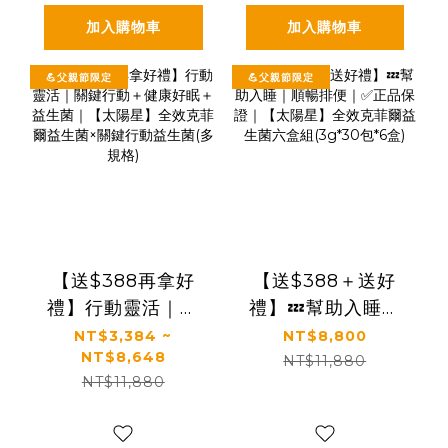
提袋
加入購物車
加入購物車
💪父親節限定
💪父親節限定
【送$388再拿好
【送$388＋送好
禮】行動靈活｜關
禮】💤幫助入睡｜
鍵行動＋健康好眠
順暢排便｜✅正品保
NT$3,384 ~
NT$8,800
NT$8,648
＋益生菌｜【太陽
證｜【太陽星】全
NT$11,880
NT$11,880
星】全效克菲爾益
效克菲爾益生菌六
生菌×關鍵行動益生
盒組(3g*30包*6盒)
菌(多規格)