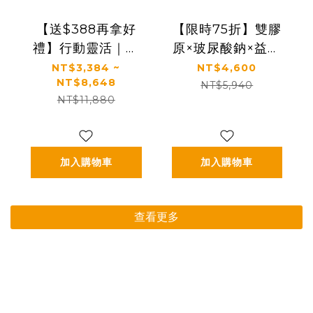
【送$388再拿好
【限時75折】雙膠
禮】行動靈活｜關
原×玻尿酸鈉×益生
鍵行動＋健康好眠
菌 配方升級｜【太
NT$3,384 ~
NT$4,600
NT$8,648
＋益生菌｜【太陽
陽星】關鍵行動益
NT$5,940
NT$11,880
星】全效克菲爾益
生菌三盒組
生菌×關鍵行動益生
(2.5g*30包*3盒)
菌(多規格)
加入購物車
加入購物車
查看更多