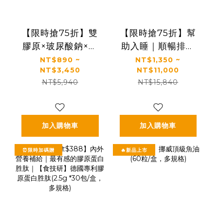
【限時搶75折】雙
【限時搶75折】幫
膠原×玻尿酸鈉×益
助入睡｜順暢排便
生菌 配方升級｜
｜正品保證｜【太
NT$890 ~
NT$1,350 ~
NT$3,450
NT$11,000
【太陽星】關鍵行
陽星】全效克菲爾
NT$5,940
NT$15,840
動益生菌(2.5g*30
益生菌(3g*30包/
包/盒，多規格)
盒，多規格)
加入購物車
加入購物車
⏰限時加碼贈
🔥新品上市