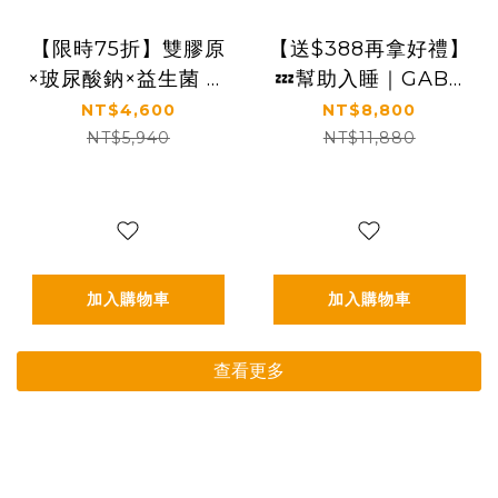
【限時75折】雙膠原
【送$388再拿好禮】
×玻尿酸鈉×益生菌 配
💤幫助入睡｜GABA
方升級｜【太陽星】
PLUS+｜✅正品保證
NT$4,600
NT$8,800
關鍵行動益生菌三盒
｜【太陽星】全效克
NT$5,940
NT$11,880
組(2.5g*30包*3盒)
菲爾益生菌晚安加強
版六盒組(3g*30包*6
盒)
加入購物車
加入購物車
查看更多