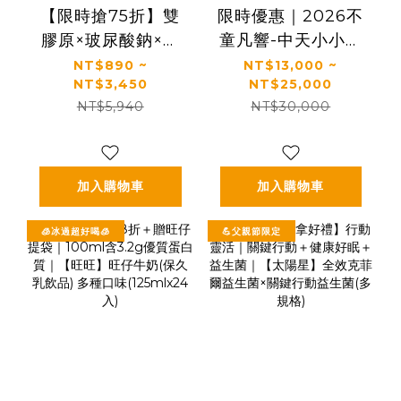
【限時搶75折】雙
限時優惠｜2026不
膠原×玻尿酸鈉×益
童凡響-中天小小主
生菌 配方升級｜
播夏令營
NT$890 ~
NT$13,000 ~
NT$3,450
NT$25,000
【太陽星】關鍵行
NT$5,940
NT$30,000
動益生菌(2.5g*30
包/盒，多規格)
加入購物車
加入購物車
🧊冰過超好喝🧊
💪父親節限定