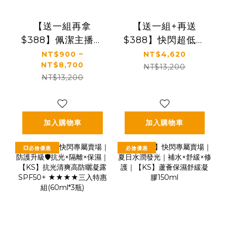
【送一組再拿
【送一組+再送
$388】佩潔主播推
$388】快閃超低價
薦🔥熱銷必買組｜
｜【KS】凍齡奇肌
NT$900 ~
NT$4,620
NT$8,700
【KS】凍齡奇肌活
凍齡抗老緊緻套組
NT$13,200
NT$13,200
膚露/全效精華/精華
(活膚露120ml+全
霜(多規格)
效精華50ml+精華
霜30ml)🎁贈精美
提袋
加入購物車
加入購物車
💥必搶優惠
必搶優惠