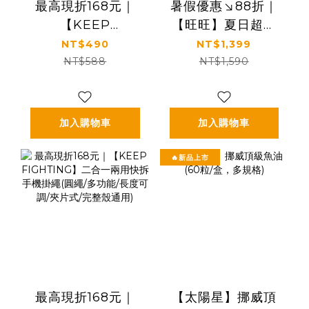
最高現折168元｜
暑假優惠↘88折｜
【KEEP
【旺旺】夏日超值
FIGHTING】防摔
飲品組｜凍痴飲料
NT$490
NT$1,399
手機腕繩(短掛繩/多
＋Jelly蒟蒻凍＋果
NT$588
NT$1,590
功能/長度可調/夾片
粒多乳酸飲料
通用)
加入購物車
加入購物車
🔥新品上市
最高現折168元｜
【太陽星】挪威頂