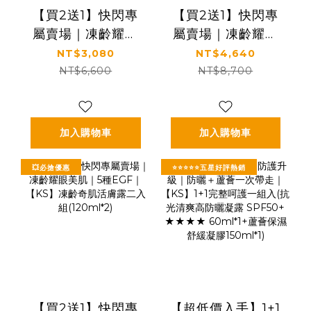
【買2送1】快閃專
【買2送1】快閃專
屬賣場｜凍齡耀眼
屬賣場｜凍齡耀眼
美肌｜5種EGF｜
美肌｜5種EGF｜
NT$3,080
NT$4,640
【KS】凍齡奇肌全
【KS】凍齡奇肌精
NT$6,600
NT$8,700
效精華二入組
華霜二入組
(50ml*2)
(30ml*2)
加入購物車
加入購物車
💥必搶優惠
⭐⭐⭐⭐⭐五星好評熱銷
【買2送1】快閃專
【超低價入手】1+1