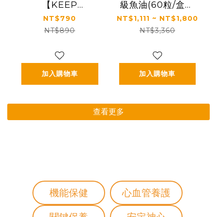
【KEEP
級魚油(60粒/盒，
FIGHTING】二合
多規格)
NT$790
NT$1,111 ~ NT$1,800
一兩用快拆手機掛
NT$890
NT$3,360
繩(圓繩/多功能/長
度可調/夾片式/完整
殼通用)
加入購物車
加入購物車
查看更多