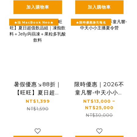
加入購物車
加入購物車
🔥抽 MacBook Neo🔥
🔥限時優惠搶先報名
暑假優惠↘88折｜
限時優惠｜2026不
【旺旺】夏日超值
童凡響-中天小小主
飲品組｜凍痴飲料
播夏令營
NT$1,399
NT$13,000 ~
NT$25,000
＋Jelly蒟蒻凍＋果
NT$1,590
NT$30,000
粒多乳酸飲料