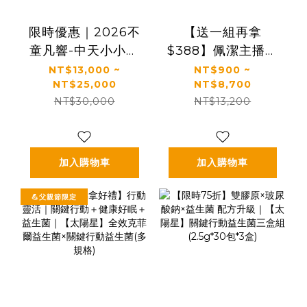
限時優惠｜2026不
【送一組再拿
童凡響-中天小小主
$388】佩潔主播推
播夏令營
薦🔥熱銷必買組｜
NT$13,000 ~
NT$900 ~
NT$25,000
NT$8,700
【KS】凍齡奇肌活
NT$30,000
NT$13,200
膚露/全效精華/精華
霜(多規格)
加入購物車
加入購物車
💪父親節限定