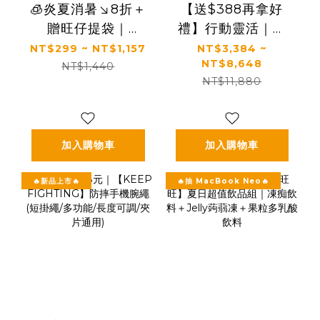
🧊炎夏消暑↘8折＋
【送$388再拿好
贈旺仔提袋｜
禮】行動靈活｜關
100ml含3.2g優質
鍵行動＋健康好眠
NT$299 ~ NT$1,157
NT$3,384 ~
NT$8,648
蛋白質｜【旺旺】
＋益生菌｜【太陽
NT$1,440
NT$11,880
旺仔牛奶(保久乳飲
星】全效克菲爾益
品) 多種口味
生菌×關鍵行動益生
(125mlx24入)
菌(多規格)
加入購物車
加入購物車
🔥新品上市🔥
🔥抽 MacBook Neo🔥