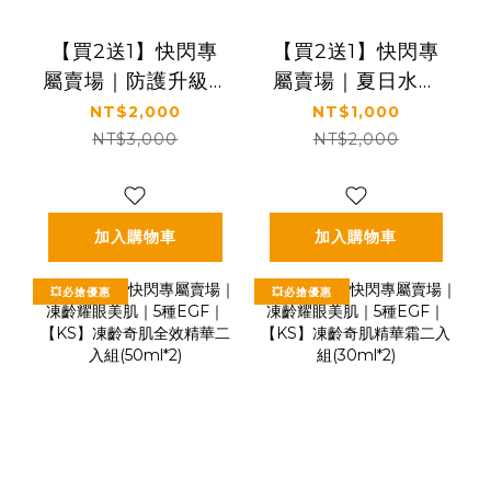
【買2送1】快閃專
【買2送1】快閃專
屬賣場｜防護升級🛡️
屬賣場｜夏日水潤
抗光×隔離×保濕｜
發光｜補水×舒緩×
NT$2,000
NT$1,000
【KS】抗光清爽高
修護｜【KS】蘆薈
NT$3,000
NT$2,000
防曬凝露 SPF50+
保濕舒緩凝膠
★★★★三入特惠
150ml
組(60ml*3瓶)
加入購物車
加入購物車
💥必搶優惠
💥必搶優惠