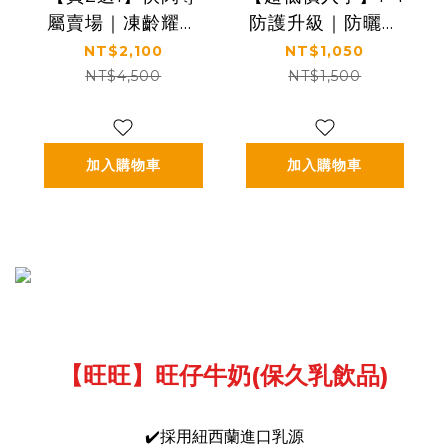
屬賣場｜凍齡耀眼
防護升級｜防曬＋
美肌｜5種EGF｜
蘆薈一次帶走｜
NT$2,100
NT$1,050
【KS】凍齡奇肌活
【KS】1+1完整呵護
NT$4,500
NT$1,500
膚露二入組
一組入(抗光清爽高
(120ml*2)
防曬凝露 SPF50+
★★★★
加入購物車
加入購物車
60ml*1+蘆薈保濕
舒緩凝膠150ml*1)
【旺旺】旺仔牛奶(保久乳飲品)
✔️採用紐西蘭進口乳源