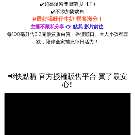
✔️超高溫瞬間滅菌(U.H.T.)
✔️不添加防腐劑
#最好喝旺仔牛奶 營養滿分！
主播不藏私分享
👉 點我 影片前往
每100毫升含3.2克優質蛋白質，香濃順口、大人小孩都喜
歡，陪伴全家補充每日活力！
📢快點購 官方授權販售平台 買了最安
心‼️