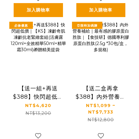
盒組(3g*30包*8盒)
加入購物車
加入購物車
必搶優惠
⏰限時加碼贈
【送一組+再送
【送二盒再拿
$388】快閃超低價
$388】內外營養補
｜【KS】凍齡奇肌
給｜最有感的膠原
NT$4,620
NT$1,099 ~
NT$7,733
凍齡抗老緊緻套組
蛋白胜肽｜【食技
NT$13,200
NT$12,800
(活膚露120ml+全
研】德國專利膠原
效精華50ml+精華
蛋白胜肽(2.5g *30
霜30ml)🎁贈精美
包/盒，多規格)