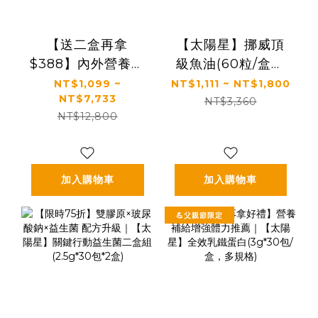
【送二盒再拿
【太陽星】挪威頂
$388】內外營養補
級魚油(60粒/盒，
給｜最有感的膠原
多規格)
NT$1,099 ~
NT$1,111 ~ NT$1,800
NT$7,733
蛋白胜肽｜【食技
NT$3,360
NT$12,800
研】德國專利膠原
蛋白胜肽(2.5g *30
包/盒，多規格)
加入購物車
加入購物車
💪父親節限定