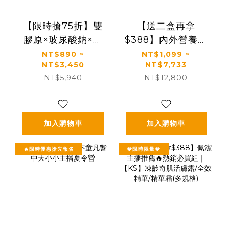
【限時搶75折】雙
【送二盒再拿
膠原×玻尿酸鈉×益
$388】內外營養補
生菌 配方升級｜
給｜最有感的膠原
NT$890 ~
NT$1,099 ~
NT$3,450
NT$7,733
【太陽星】關鍵行
蛋白胜肽｜【食技
NT$5,940
NT$12,800
動益生菌(2.5g*30
研】德國專利膠原
包/盒，多規格)
蛋白胜肽(2.5g *30
包/盒，多規格)
加入購物車
加入購物車
🔥限時優惠搶先報名
💎限時限量💎