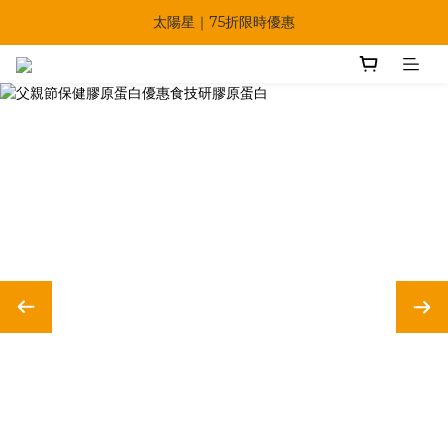
🔥父親節多重優惠一次享！
太陽星｜75折限時優惠
【快點學】線上課程平台正式上線！
🔥父親節多重優惠一次享！