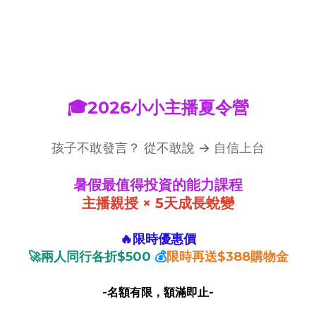
🎓2026小小主播夏令營
孩子不敢發言？ 從不敢說 → 自信上台
暑假最值得投資的能力課程
主播親授 × 5天成長蛻變
🔥限時優惠價
🚀兩人同行各折$500
💰
限時再送$388
購物金
-名額有限，額滿即止-