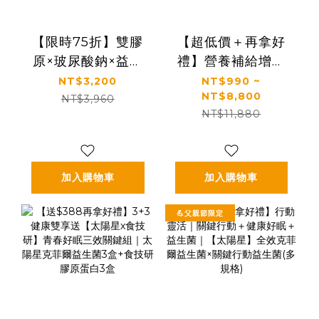
【限時75折】雙膠
【超低價＋再拿好
原×玻尿酸鈉×益生
禮】營養補給增強
菌 配方升級｜【太
體力推薦｜【太陽
NT$3,200
NT$990 ~
NT$8,800
陽星】關鍵行動益
星】全效乳鐵蛋白
NT$3,960
NT$11,880
生菌二盒組
(3g*30包/盒，多規
(2.5g*30包*2盒)
格)
加入購物車
加入購物車
💪父親節限定