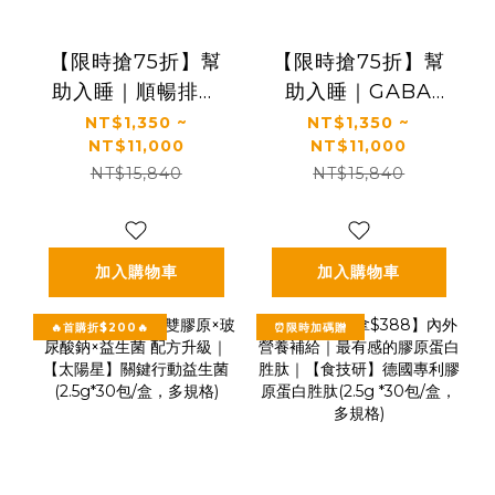
【限時搶75折】幫
【限時搶75折】幫
助入睡｜順暢排便
助入睡｜GABA
｜正品保證｜【太
PLUS+｜✅正品保
NT$1,350 ~
NT$1,350 ~
NT$11,000
NT$11,000
陽星】全效克菲爾
證｜【太陽星】全
NT$15,840
NT$15,840
益生菌(3g*30包/
效克菲爾益生菌晚
盒，多規格)
安加強版(3g*30包/
盒，多規格)
加入購物車
加入購物車
🔥首購折$200🔥
⏰限時加碼贈