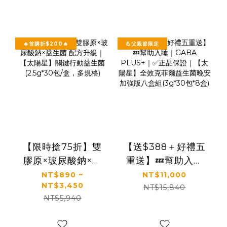
🔥首購折$200🔥
💪父親節限定
【限時搶75折】雙
【送$388＋好禮五
膠原×玻尿酸鈉×益
重送】💤幫助入睡
生菌 配方升級｜
｜GABA PLUS+｜
NT$890 ~
NT$11,000
NT$3,450
【太陽星】關鍵行
✅正品保證｜【太陽
NT$15,840
NT$5,940
動益生菌(2.5g*30
星】全效克菲爾益
包/盒，多規格)
生菌晚安加強版八