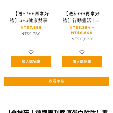
【送$388再拿好
【送$388再拿好
禮】3+3健康雙享送
禮】行動靈活｜關
【太陽星x食技研】
鍵行動＋健康好眠
NT$7,688
NT$3,384 ~
NT$8,648
青春好眠三效關鍵
＋益生菌｜【太陽
NT$9,780
NT$11,880
組｜太陽星克菲爾
星】全效克菲爾益
益生菌3盒+食技研
生菌×關鍵行動益生
膠原蛋白3盒
菌(多規格)
加入購物車
加入購物車
查看更多
【食技研｜德國專利膠原蛋白胜肽】養