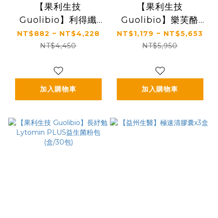
【果利生技
【果利生技
Guolibio】利得纖
Guolibio】樂芙酪
Lytoslim 沖泡飲 相
Lyflor 3益生菌粉包
NT$882 ~ NT$4,228
NT$1,179 ~ NT$5,653
戀葡萄風味 (盒/30包)
(盒/30包) - Monde
NT$4,450
NT$5,950
Selection世界品質銀
獎
加入購物車
加入購物車