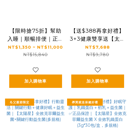
【限時搶75折】幫助
【送$388再拿好禮】
入睡｜順暢排便｜正品
3+3健康雙享送【太陽
保證｜【太陽星】全效
星x食技研】青春好眠
NT$1,350 ~ NT$11,000
NT$7,688
克菲爾益生菌(3g*30
三效關鍵組｜太陽星克
NT$15,840
NT$9,780
包/盒，多規格)
菲爾益生菌3盒+食技
研膠原蛋白3盒
加入購物車
加入購物車
💪父親節限定
🎁買就送保健好禮