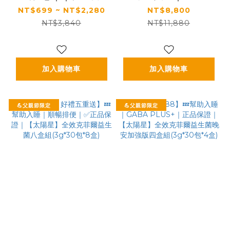
日常｜【太陽星】纖消
PLUS+｜✅正品保證
NT$699 ~ NT$2,280
NT$8,800
水(2.5g*30包/盒，多
｜【太陽星】全效克菲
NT$3,840
NT$11,880
規格)
爾益生菌晚安加強版六
盒組(3g*30包*6盒)
加入購物車
加入購物車
💪父親節限定
💪父親節限定