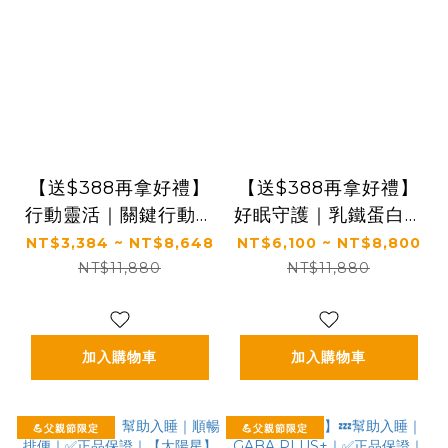
【送$388再拿好禮】
【送$388再拿好禮】
行動靈活｜關鍵行動＋
好眠守護｜乳鐵蛋白＋
健康好眠＋益生菌｜
初乳＋益生菌｜✅正品
NT$3,384 ~ NT$8,648
NT$6,100 ~ NT$8,800
【太陽星】全效克菲爾
保證｜【太陽星】全效
NT$11,880
NT$11,880
益生菌×關鍵行動益生
克菲爾益生菌 X 全效
菌(多規格)
乳鐵蛋白(3g*30包/
盒，多規格)
加入購物車
加入購物車
💪父親節限定
💪父親節限定