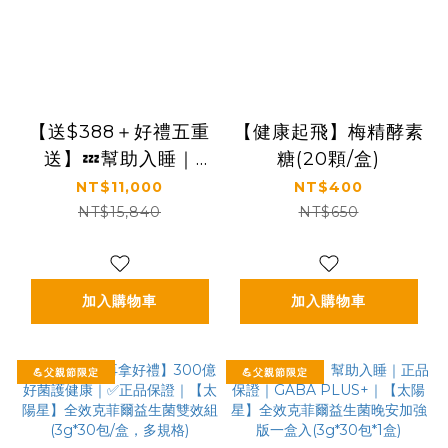
【送$388＋好禮五重
【健康起飛】梅精酵素
送】💤幫助入睡｜
糖(20顆/盒)
GABA PLUS+｜✅正
NT$11,000
NT$400
品保證｜【太陽星】全
NT$15,840
NT$650
效克菲爾益生菌晚安加
強版八盒組(3g*30包
*8盒)
加入購物車
加入購物車
💪父親節限定
💪父親節限定