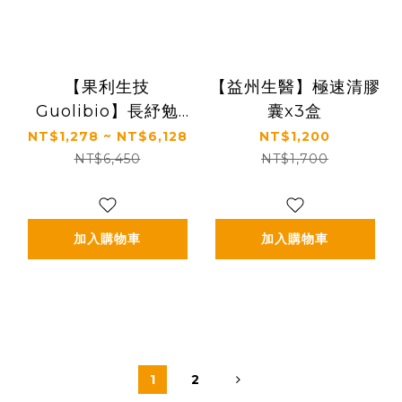
【果利生技
【益州生醫】極速清膠
Guolibio】長紓勉
囊x3盒
Lytomin PLUS益生
NT$1,278 ~ NT$6,128
NT$1,200
菌粉包 (盒/30包)
NT$6,450
NT$1,700
加入購物車
加入購物車
1
2