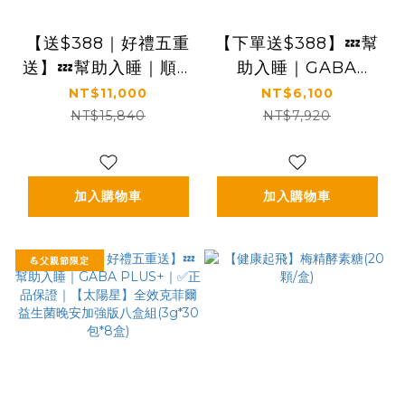
【送$388｜好禮五重
【下單送$388】💤幫
送】💤幫助入睡｜順暢
助入睡｜GABA
排便｜✅正品保證｜
PLUS+｜正品保證｜
NT$11,000
NT$6,100
【太陽星】全效克菲爾
【太陽星】全效克菲爾
NT$15,840
NT$7,920
益生菌八盒組(3g*30
益生菌晚安加強版四盒
包*8盒)
組(3g*30包*4盒)
加入購物車
加入購物車
💪父親節限定