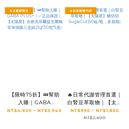
💪父親節限定
🔥促進新陳代謝
【限時75折】💤幫助
🔥日常代謝管理首選｜
入睡｜GABA
白腎豆萃取物｜【太陽
PLUS+｜✅正品保證
星】糖切切
NT$4,600 ~ NT$5,940
NT$990 ~ NT$1,800
｜【太陽星】全效克菲
SugarCut(50錠/瓶，
NT$2,400
爾益生菌晚安加強版三
多規格)