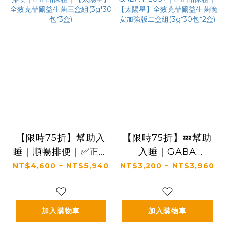
【限時75折】幫助入
【限時75折】💤幫助
睡｜順暢排便｜✅正品
入睡｜GABA
保證｜【太陽星】全效
PLUS+｜✅正品保證
NT$4,600 ~ NT$5,940
NT$3,200 ~ NT$3,960
克菲爾益生菌三盒組
｜【太陽星】全效克菲
(3g*30包*3盒)
爾益生菌晚安加強版二
盒組(3g*30包*2盒)
加入購物車
加入購物車