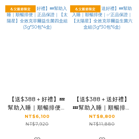
💪父親節限定
💪父親節限定
【送$388＋好禮】💤
【送$388＋送好禮】
幫助入睡｜順暢排便｜
💤幫助入睡｜順暢排便
正品保證｜【太陽星】
｜✅正品保證｜【太陽
NT$6,100
NT$8,800
全效克菲爾益生菌四盒
星】全效克菲爾益生菌
NT$7,920
NT$11,880
組(3g*30包*4盒)
六盒組(3g*30包*6盒)