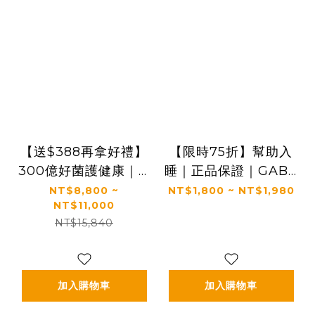
【送$388再拿好禮】
【限時75折】幫助入
300億好菌護健康｜✅
睡｜正品保證｜GABA
正品保證｜【太陽星】
PLUS+｜【太陽星】
NT$8,800 ~
NT$1,800 ~ NT$1,980
NT$11,000
全效克菲爾益生菌雙效
全效克菲爾益生菌晚安
NT$15,840
組(3g*30包/盒，多規
加強版一盒入(3g*30
格)
包*1盒)
加入購物車
加入購物車