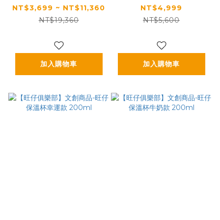
白時光 好眠寢具組(四
白時光 立體天然羽絨
NT$3,699 ~ NT$11,360
NT$4,999
件/七件組)
被
NT$19,360
NT$5,600
加入購物車
加入購物車