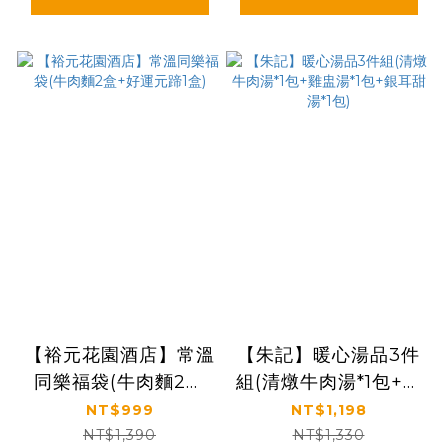
【裕元花園酒店】常溫
【朱記】暖心湯品3件
同樂福袋(牛肉麵2盒
組(清燉牛肉湯*1包+雞
+好運元蹄1盒)
盅湯*1包+銀耳甜湯*1
NT$999
NT$1,198
包)
NT$1,390
NT$1,330