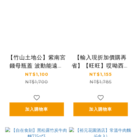
【竹山土地公】紫南宮
【輸入現折加價購再
錢母瓶蓋 波動能遠紅
省】【旺旺】哎呦西式
外線保溫瓶520ml (附
濃湯(玉米/洋菇口味)
NT$1,100
NT$1,155
精美盒子/手提袋，多
NT$1,700
NT$1,785
色可選)
加入購物車
加入購物車