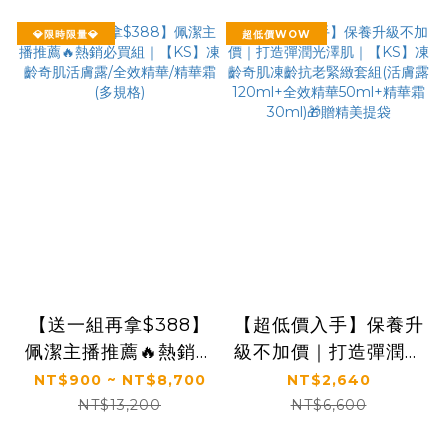
💎限時限量💎
超低價WOW
【送一組再拿$388】
【超低價入手】保養升
佩潔主播推薦🔥熱銷必
級不加價｜打造彈潤光
買組｜【KS】凍齡奇
澤肌｜【KS】凍齡奇
NT$900 ~ NT$8,700
NT$2,640
肌活膚露/全效精華/精
肌凍齡抗老緊緻套組
NT$13,200
NT$6,600
華霜(多規格)
(活膚露120ml+全效