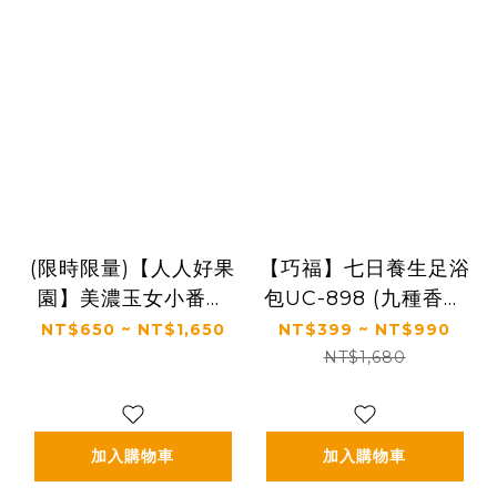
(限時限量)【人人好果
【巧福】七日養生足浴
園】美濃玉女小番茄
包UC-898 (九種香草
口感佳 味道美 甜度好
精華 乾濕兩用)
NT$650 ~ NT$1,650
NT$399 ~ NT$990
(多品種/規格)
NT$1,680
加入購物車
加入購物車