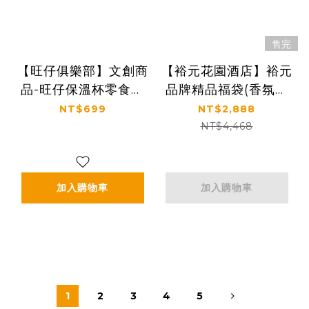
售完
【旺仔俱樂部】文創商
【裕元花園酒店】裕元
品-旺仔保溫杯零食款
品牌精品福袋(香氛組
300ml
合+精品手提袋+保溫
NT$699
NT$2,888
杯1只)
NT$4,468
加入購物車
加入購物車
1
2
3
4
5