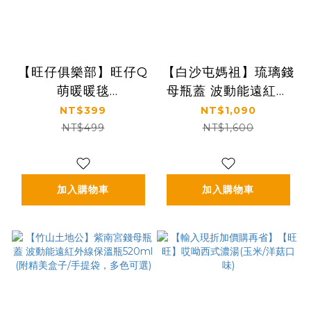
【旺仔俱樂部】旺仔Q
【白沙屯媽祖】琉璃錢
萌暖暖毯
母瓶蓋 波動能遠紅外
(78cm*130cm 土
線保溫瓶520ml (白/
NT$399
NT$1,090
3cm)
粉紅)附精美盒子
NT$499
NT$1,600
加入購物車
加入購物車