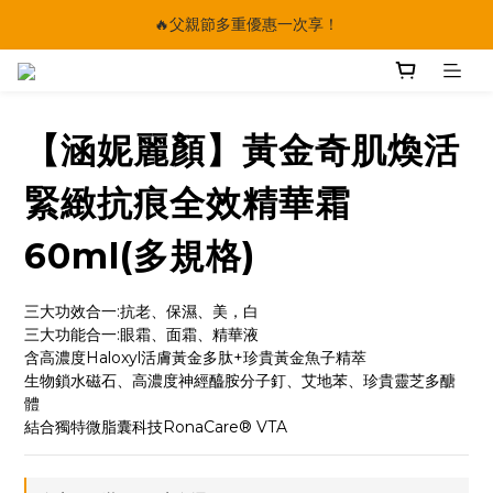
🔥父親節多重優惠一次享！
🔥父親節多重優惠一次享！
太陽星｜75折限時優惠
【快點學】線上課程平台正式上線！
【涵妮麗顏】黃金奇肌煥活
🔥父親節多重優惠一次享！
緊緻抗痕全效精華霜
60ml(多規格)
三大功效合一:抗老、保濕、美，白
三大功能合一:眼霜、面霜、精華液
含高濃度Haloxyl活膚黃金多肽+珍貴黃金魚子精萃
生物鎖水磁石、高濃度神經醯胺分子釘、艾地苯、珍貴靈芝多醣
體
結合獨特微脂囊科技RonaCare® VTA