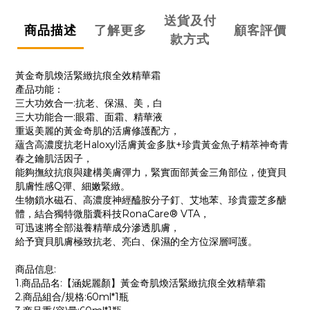
送貨及付
商品描述
了解更多
顧客評價
款方式
黃金奇肌煥活緊緻抗痕全效精華霜
產品功能：
三大功效合一:抗老、保濕、美，白
三大功能合一:眼霜、面霜、精華液
重返美麗的黃金奇肌的活膚修護配方，
蘊含高濃度抗老Haloxyl活膚黃金多肽+珍貴黃金魚子精萃神奇青
春之鑰肌活因子，
能夠撫紋抗痕與建構美膚彈力，緊實面部黃金三角部位，使寶貝
肌膚性感Q彈、細嫩緊緻。
生物鎖水磁石、高濃度神經醯胺分子釘、艾地苯、珍貴靈芝多醣
體，結合獨特微脂囊科技RonaCare® VTA，
可迅速將全部滋養精華成分滲透肌膚，
給予寶貝肌膚極致抗老、亮白、保濕的全方位深層呵護。
商品信息:
1.商品品名:【涵妮麗顏】黃金奇肌煥活緊緻抗痕全效精華霜
2.商品組合/規格:60ml*1瓶