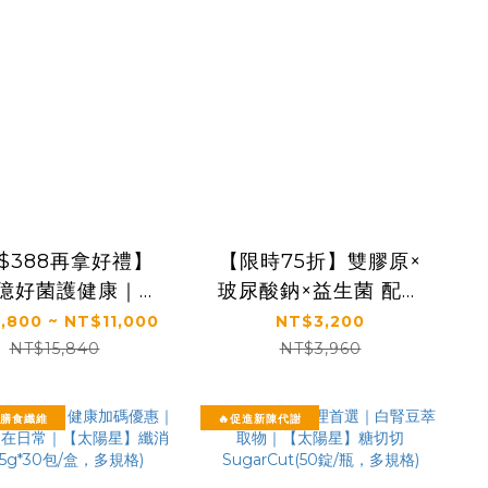
$388再拿好禮】
【限時75折】雙膠原×
0億好菌護健康｜✅
玻尿酸鈉×益生菌 配方
保證｜【太陽星】
升級｜【太陽星】關鍵
,800 ~ NT$11,000
NT$3,200
克菲爾益生菌雙效
行動益生菌二盒組
NT$15,840
NT$3,960
g*30包/盒，多規
(2.5g*30包*2盒)
格)
富膳食纖維
🔥促進新陳代謝