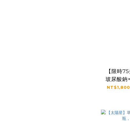
【限時7
玻尿酸鈉
升級｜【
NT$1,800
行動益
(2.5g