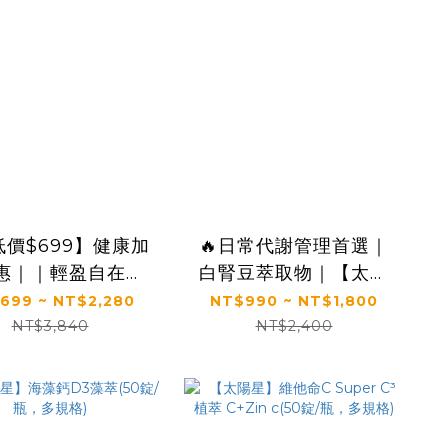
價$699】健康加
🔥日常代謝管理首選｜
惠｜｜輕盈自在日
白腎豆萃取物｜【太陽
【太陽星】纖消水
星】糖切切
699 ~ NT$2,280
NT$990 ~ NT$1,800
5g*30包/盒，多規
SugarCut(50錠/瓶，
NT$3,840
NT$2,400
格)
多規格)