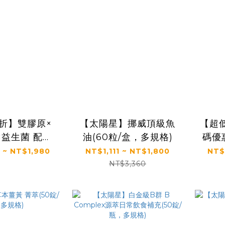
5折】雙膠原×
【太陽星】挪威頂級魚
【超低
×益生菌 配方
油(60粒/盒，多規格)
碼優
太陽星】關鍵
常｜
 ~ NT$1,980
NT$1,111 ~ NT$1,800
NT$
生菌一盒入
(2.
NT$3,360
*30包*1盒)