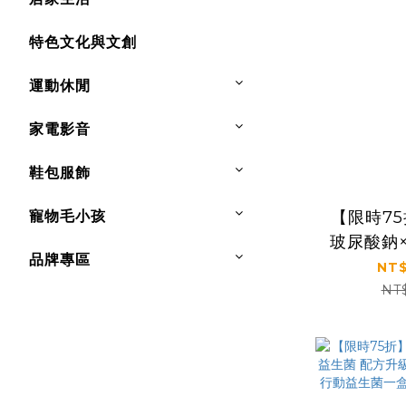
特色文化與文創
運動休閒
家電影音
鞋包服飾
【限時7
寵物毛小孩
玻尿酸鈉
品牌專區
升級｜【
NT$
行動益
NT
(2.5g