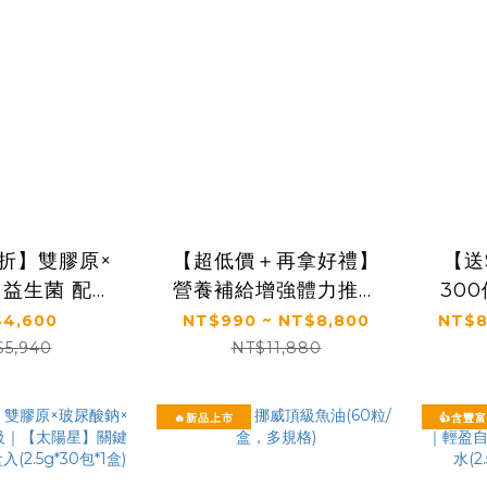
5折】雙膠原×
【超低價＋再拿好禮】
【送
×益生菌 配方
營養補給增強體力推薦
30
太陽星】關鍵
｜【太陽星】全效乳鐵
正品
4,600
NT$990 ~ NT$8,800
NT$8
生菌三盒組
蛋白(3g*30包/盒，多
全效
$5,940
NT$11,880
*30包*3盒)
規格)
組(3
🔥新品上市
👍含豐