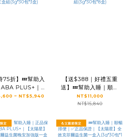
時75折】💤幫助入
【送$388｜好禮五重
ABA PLUS+｜✅
送】💤幫助入睡｜順暢
保證｜【太陽星】
排便｜✅正品保證｜
,600 ~ NT$5,940
NT$11,000
克菲爾益生菌晚安
【太陽星】全效克菲爾
NT$15,840
三盒組(3g*30包
益生菌八盒組(3g*30包
*3盒)
*8盒)
節限定
💪父親節限定