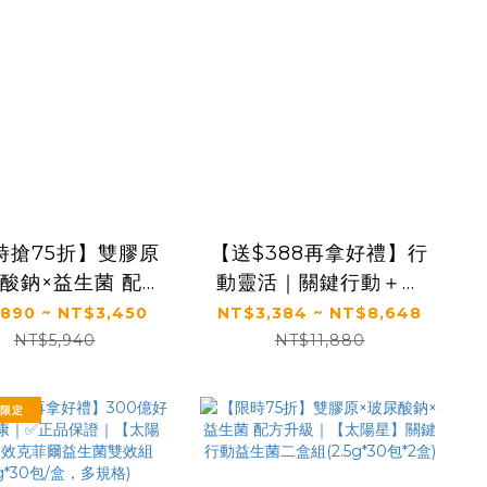
時搶75折】雙膠原
【送$388再拿好禮】行
尿酸鈉×益生菌 配方
動靈活｜關鍵行動＋健
｜【太陽星】關鍵
康好眠＋益生菌｜【太
890 ~ NT$3,450
NT$3,384 ~ NT$8,648
生菌(2.5g*30包/
陽星】全效克菲爾益生
NT$5,940
NT$11,880
盒，多規格)
菌×關鍵行動益生菌(多
規格)
節限定