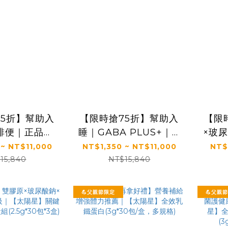
75折】幫助入
【限時搶75折】幫助入
【限
排便｜正品保
睡｜GABA PLUS+｜✅
×玻
陽星】全效克
正品保證｜【太陽星】
升級
 ~ NT$11,000
NT$1,350 ~ NT$11,000
NT$
(3g*30包/
全效克菲爾益生菌晚安
行動益
15,840
NT$15,840
多規格)
加強版(3g*30包/盒，
多規格)
💪父親節限定
💪父親