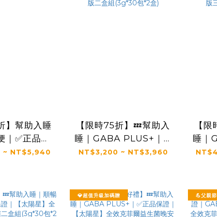
5折】幫助入睡
【限時75折】💤幫助入
【限
便｜✅正品保
睡｜GABA PLUS+｜✅
睡｜G
陽星】全效克
正品保證｜【太陽星】
正品
 ~ NT$5,940
NT$3,200 ~ NT$3,960
NT$4
生菌三盒組
全效克菲爾益生菌晚安
全效
30包*3盒)
加強版二盒組(3g*30包
加強版
*2盒)
💎超值升級加碼贈
💪父親