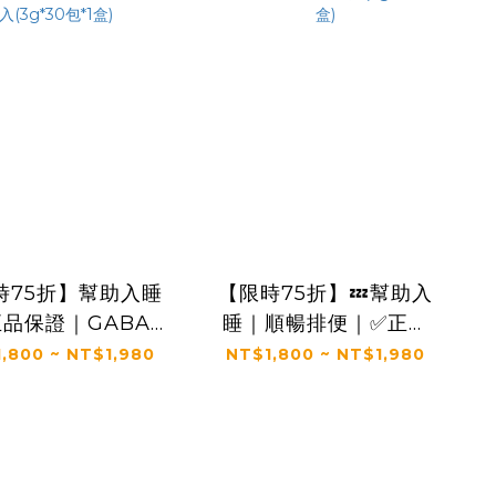
時75折】幫助入睡
【限時75折】💤幫助入
品保證｜GABA
睡｜順暢排便｜✅正品
US+｜【太陽星】全
保證｜【太陽星】全效
,800 ~ NT$1,980
NT$1,800 ~ NT$1,980
菲爾益生菌晚安加
克菲爾益生菌一盒入
盒入(3g*30包*1
(3g*30包*1盒)
盒)