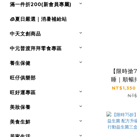
滿一件折200(新會員專屬)
🧊夏日嚴選｜消暑補給站
中天文創商品
中元普渡拜拜零食專區
養生保健
【限時搶
旺仔俱樂部
睡｜順暢
證｜【太
NT$1,350
旺好運專區
菲爾益生菌
NT$
盒，
美妝保養
美食生鮮
居家生活