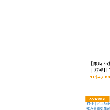
【限時7
｜順暢排
證｜【太
NT$4,600
菲爾益
(3g*
💪父親節限定