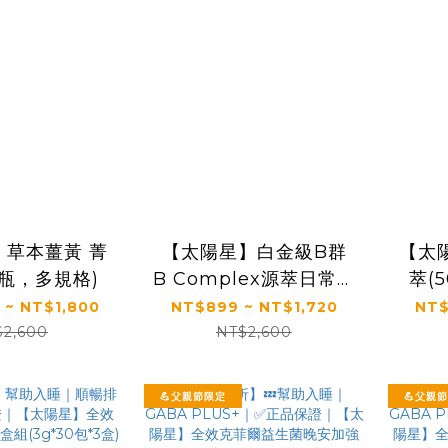
】草本薑黃 菁
【太陽星】白金級B群
【太
/瓶，多規格)
B Complex源萃日常飲
萃(
食補充(50錠/瓶，多規
 ~ NT$1,800
NT$899 ~ NT$1,720
NT$
格)
$2,600
NT$2,600
💪父親節限定
💪父親