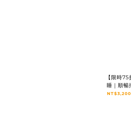
【限時75
睡｜順暢
保證｜【
NT$3,200
克菲爾
(3g*