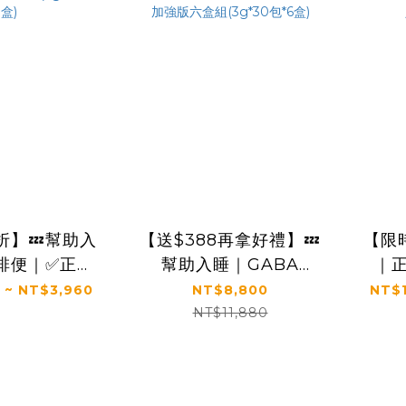
折】💤幫助入
【送$388再拿好禮】💤
【限
排便｜✅正品
幫助入睡｜GABA
｜正
太陽星】全效
PLUS+｜✅正品保證｜
PL
 ~ NT$3,960
NT$8,800
NT$1
益生菌二盒組
【太陽星】全效克菲爾
效克
NT$11,880
30包*2盒)
益生菌晚安加強版六盒
強版一
組(3g*30包*6盒)