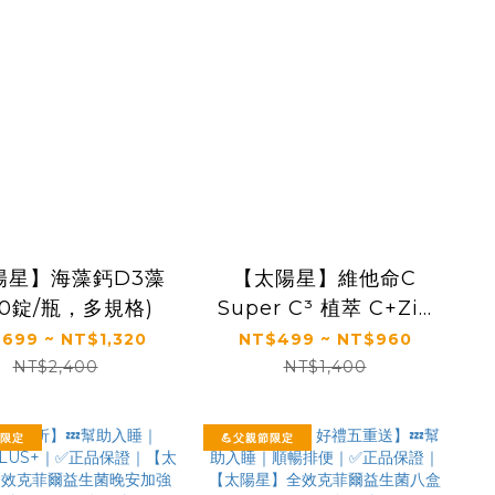
陽星】海藻鈣D3藻
【太陽星】維他命C
50錠/瓶，多規格)
Super C³ 植萃 C+Zin
c(50錠/瓶，多規格)
699 ~ NT$1,320
NT$499 ~ NT$960
NT$2,400
NT$1,400
節限定
💪父親節限定