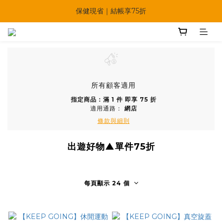
🔥夏日多重好康一次享！
保健現省｜結帳享75折
【快點學】線上課程平台正式上線！
🔥夏日多重好康一次享！
所有顧客適用
指定商品：滿 1 件 即享 75 折
適用通路：
網店
條款與細則
出遊好物▲單件75折
每頁顯示 24 個