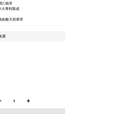
高C植萃
4大專利製成
物多酚天然果萃
免運