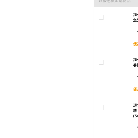
以優惠價加購商品
加
魚
優
加
菲
優
加
群
(