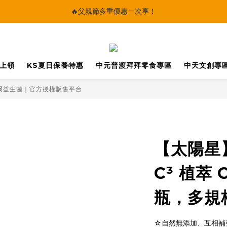
🔥父親節多重優惠一次享！
🔥父親節多重優惠一次享！
太陽星｜75折限時優惠
【快點學】線上課程平台正式上線！
馬上領
KS夏日保養特惠
中元普渡拜拜零食專區
中天文創專
🔥父親節多重優惠一次享！
克菲爾益生菌｜官方授權販售平台
【太陽星】
C³ 植萃 C
瓶，多規
☆自然無添加、互相補