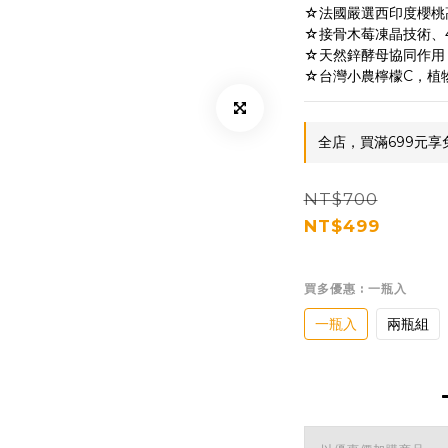
☆法國嚴選西印度櫻桃
☆接骨木莓凍晶技術、
☆天然鋅酵母協同作用
☆台灣小農檸檬C，植
全店，買滿699元享
NT$700
NT$499
買多優惠
: 一瓶入
一瓶入
兩瓶組