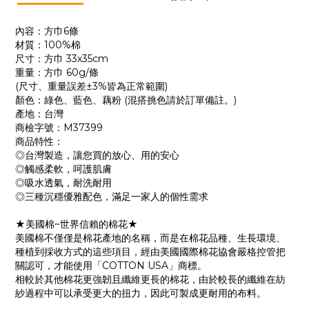
內容：方巾6條
材質：100%棉
尺寸：方巾 33x35cm
重量：方巾 60g/條
(尺寸、重量誤差±3%皆為正常範圍)
顏色：綠色、藍色、藕粉 (混搭挑色請於訂單備註。)
產地：台灣
商檢字號：M37399
商品特性：
◎台灣製造，讓您買的放心、用的安心
◎觸感柔軟，呵護肌膚
◎吸水透氣，耐洗耐用
◎三種沉穩優雅配色，滿足一家人的個性需求
★美國棉~世界信賴的棉花★
美國棉不僅僅是棉花產地的名稱，而是在棉花品種、生長環境、
種植到採收方式的這些項目，經由美國國際棉花協會嚴格控管把
關認可，才能使用「COTTON USA」商標。
相較於其他棉花更強韌且纖維更長的棉花，由於較長的纖維在紡
紗過程中可以承受更大的扭力，因此可製成更耐用的布料。