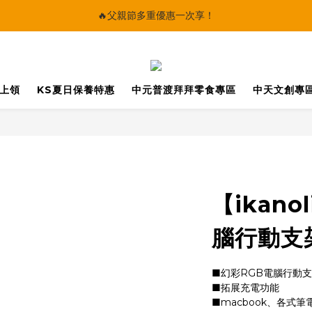
🔥父親節多重優惠一次享！
🔥父親節多重優惠一次享！
太陽星｜75折限時優惠
【快點學】線上課程平台正式上線！
馬上領
KS夏日保養特惠
中元普渡拜拜零食專區
中天文創專
🔥父親節多重優惠一次享！
【ikano
腦行動支
■幻彩RGB電腦行動支
■拓展充電功能
■macbook、各式筆