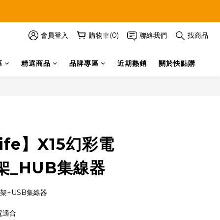
會員登入
購物車(0)
聯絡我們
找商品
區
精選商品
品牌專區
近期熱銷
關於快點購
立即購買
life】X15幻彩電
架_HUB集線器
架+USB集線器
電適合