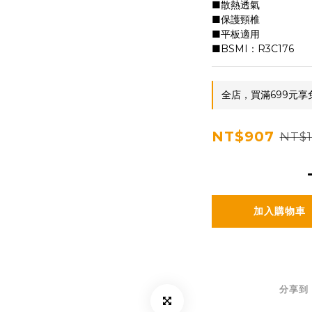
■散熱透氣
■保護頸椎
■平板適用
■BSMI：R3C176
全店，買滿699元享
NT$907
NT$1
加入購物車
分享到