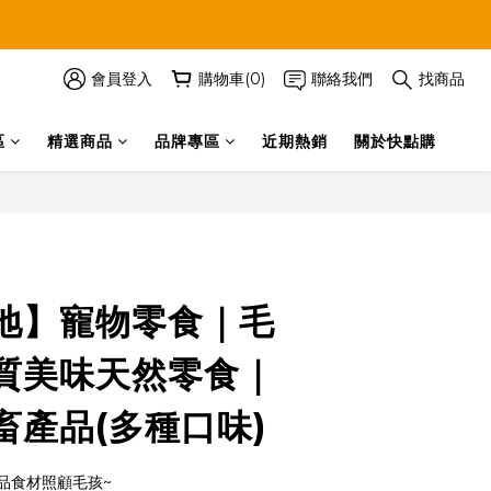
會員登入
購物車(0)
聯絡我們
找商品
區
精選商品
品牌專區
近期熱銷
關於快點購
立即購買
地】寵物零食｜毛
質美味天然零食｜
畜產品(多種口味)
品食材照顧毛孩~