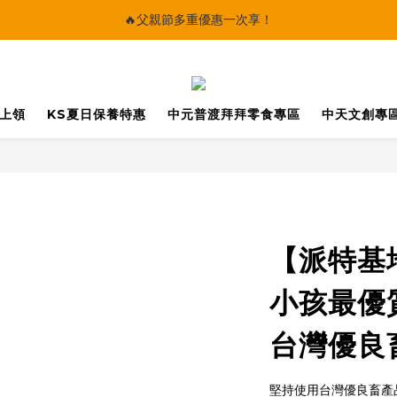
🔥父親節多重優惠一次享！
🔥父親節多重優惠一次享！
太陽星｜75折限時優惠
【快點學】線上課程平台正式上線！
馬上領
KS夏日保養特惠
中元普渡拜拜零食專區
中天文創專
🔥父親節多重優惠一次享！
【派特基
小孩最優
台灣優良
堅持使用台灣優良畜產