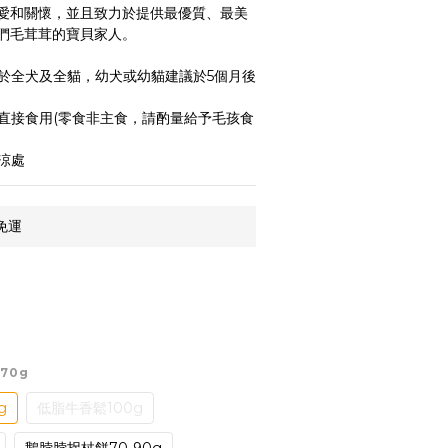
愛和關懷，並且致力於提供最優質、最美
們毛茸茸的寶貝家人。
於全犬及全貓，幼犬或幼貓建議於5個月後
直接食用(零食非主食，請酌量給予毛孩食
涼處
免運
70g
g
低脂牛香鬆100g