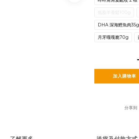
咩咩角角愛亂咬 2 根
低脂羊香鬆100g
DHA 深海鰹魚肉35g
月牙嘎嘎脆70g
加入購物車
分享到