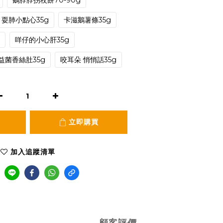
鵝脖脖拐杖餅70-90g
耍肺小點心35g
卡滋鵝薯條35g
咩仔的小心肝35g
益菌香絲肚35g
咬耳朵 悄悄話35g
立即購買
加入追蹤清單