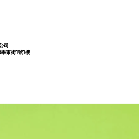
公司
學東街1號1樓