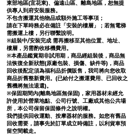
東部地區(宜花東)、偏遠山區、離島地區，恕無提
供專人到府安裝服務。
不包含搬運其他物品或額外施工等事項；
請在下單時務必在備註「安裝的樓層」；若無電梯
需搬運上樓，另行聯繫說明。
※組裝中/安裝完成 需再搬移至其他位置、地址、
樓層，另需酌收移機費用。
※本產品鑑賞期非試用期，商品經組裝後，商品無
法恢復全新狀態(原廠包裝、損傷、缺件等)，商品
回收後配定須為福利品折價販售，我司將向您收取
商品折舊整新費用。(已給付之搬運費用、已回收之
舊機將無法退還)。
※保固期間內(離島地區無保固)，家用器材未經允
許使用於營業地點、公司行號、工廠或其他公共場
所，本公司保留保固條件之說明權。
我們提供回收運動、按摩器材的服務。如您有舊品
回收需要，請事先於訂單成立時備註，以利貨車預
留空間載走。