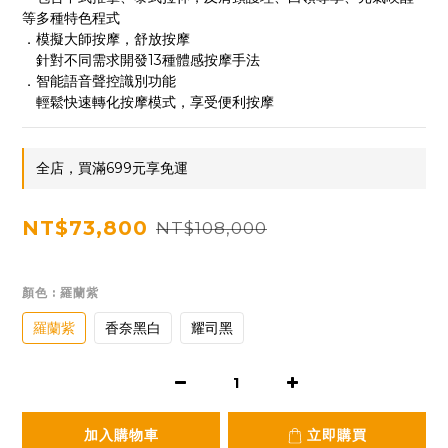
等多種特色程式
．模擬大師按摩，舒放按摩
　針對不同需求開發13種體感按摩手法
．智能語音聲控識別功能
　輕鬆快速轉化按摩模式，享受便利按摩
全店，買滿699元享免運
NT$73,800
NT$108,000
顏色
: 羅蘭紫
羅蘭紫
香奈黑白
耀司黑
加入購物車
立即購買