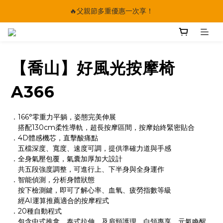
🔥父親節多重優惠一次享！
🔥父親節多重優惠一次享！
太陽星｜75折限時優惠
【快點學】線上課程平台正式上線！
【喬山】好風光按摩椅
🔥父親節多重優惠一次享！
A366
．166°零重力平躺，姿態完美伸展
　搭配130cm柔性導軌，超長按摩區間，按摩始終緊密貼合
．4D體感機芯，直擊酸痛點
　五檔深度、寬度、速度可調，提供準確力道與手感
．全身氣壓包覆，氣囊加厚加大設計
　共五段強度調整，可進行上、下半身與全身運作
．智能偵測，分析身體狀態
　按下檢測鍵，即可了解心率、血氧、疲勞指數等級
　經AI運算推薦適合的按摩程式
．20種自動程式
　包含中式推拿、泰式拉伸，及肩頸護理、白領專享、元氣喚醒