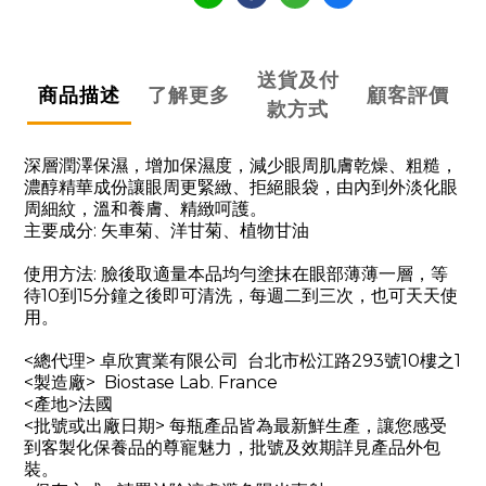
送貨及付
商品描述
了解更多
顧客評價
款方式
深層潤澤保濕，增加保濕度，減少眼周肌膚乾燥、粗糙，
濃醇精華成份讓眼周更緊緻、拒絕眼袋，由內到外淡化眼
周細紋，溫和養膚、精緻呵護。
主要成分: 矢車菊、洋甘菊、植物甘油
使用方法: 臉後取適量本品均勻塗抹在眼部薄薄一層，等
待10到15分鐘之後即可清洗，每週二到三次，也可天天使
用。
<總代理> 卓欣實業有限公司  台北市松江路293號10樓之1
<製造廠>  Biostase Lab. France
<產地>法國 
<批號或出廠日期> 每瓶產品皆為最新鮮生產，讓您感受
到客製化保養品的尊寵魅力，批號及效期詳見產品外包
裝。