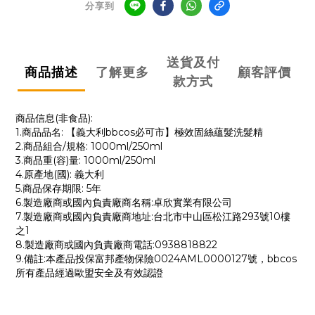
分享到
送貨及付
商品描述
了解更多
顧客評價
款方式
商品信息(非食品):
1.商品品名: 【義大利bbcos必可市】極效固絲蘊髮洗髮精
2.商品組合/規格: 1000ml/250ml
3.商品重(容)量: 1000ml/250ml
4.原產地(國): 義大利
5.商品保存期限: 5年
6.製造廠商或國內負責廠商名稱:卓欣實業有限公司
7.製造廠商或國內負責廠商地址:台北市中山區松江路293號10樓
之1
8.製造廠商或國內負責廠商電話:0938818822
9.備註:本產品投保富邦產物保險0024AML0000127號，bbcos
所有產品經過歐盟安全及有效認證