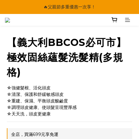
🔥父親節多重優惠一次享！
🔥父親節多重優惠一次享！
太陽星｜75折限時優惠
【快點學】線上課程平台正式上線！
【義大利BBCOS必可市】
🔥父親節多重優惠一次享！
極效固絲蘊髮洗髮精(多規
格)
☆強健髮根、活化頭皮
☆清潔、保護和舒緩敏感頭皮
☆重建、保濕、平衡頭皮酸鹼度
☆調理頭皮健康、使頭髮呈現豐厚感
☆天天洗，頭皮更健康
全店，買滿699元享免運