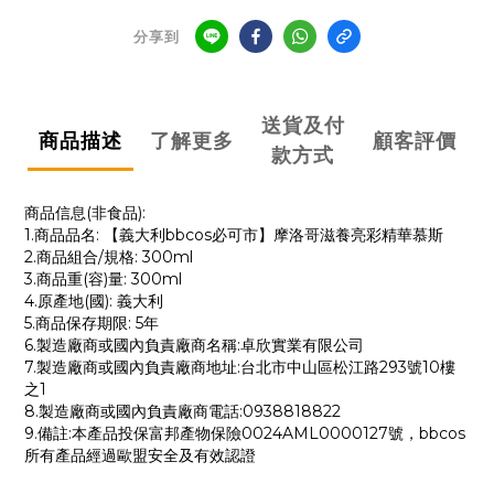
分享到
送貨及付
商品描述
了解更多
顧客評價
款方式
商品信息(非食品):
1.商品品名: 【義大利bbcos必可市】摩洛哥滋養亮彩精華慕斯
2.商品組合/規格: 300ml
3.商品重(容)量: 300ml
4.原產地(國): 義大利
5.商品保存期限: 5年
6.製造廠商或國內負責廠商名稱:卓欣實業有限公司
7.製造廠商或國內負責廠商地址:台北市中山區松江路293號10樓
之1
8.製造廠商或國內負責廠商電話:0938818822
9.備註:本產品投保富邦產物保險0024AML0000127號，bbcos
所有產品經過歐盟安全及有效認證