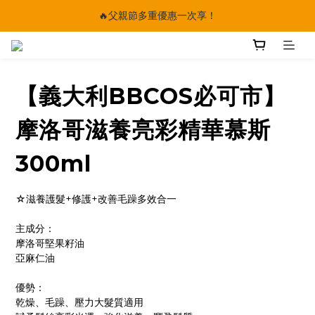
🔥父親節多重優惠一次享！
🔥父親節多重優惠一次享！
太陽星｜75折限時優惠
【快點學】線上課程平台正式上線！
【義大利BBCOS必可市】
🔥父親節多重優惠一次享！
摩洛哥滋養亮彩精華慕斯
300ml
☆滋養護髮+修護+改善毛躁多效合一
主成分：
摩洛哥堅果籽油
亞麻仁油
優勢：
乾燥、毛躁、壓力大髮質適用