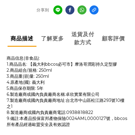
分享到
送貨及付
商品描述
了解更多
顧客評價
款方式
商品信息(非食品):
1.商品品名: 【義大利bbcos必可市】摩洛哥潤彩持久定型膠
2.商品組合/規格: 250ml
3.商品重(容)量: 250ml
4.原產地(國): 義大利
5.商品保存期限: 5年
6.製造廠商或國內負責廠商名稱:卓欣實業有限公司
7.製造廠商或國內負責廠商地址:台北市中山區松江路293號10樓
之1
8.製造廠商或國內負責廠商電話:0938818822
9.備註:本產品投保富邦產物保險0024AML0000127號，bbcos
所有產品經過歐盟安全及有效認證