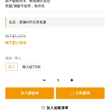
賦予髮絲光澤、輕易做出造型
乾髮/濕髮可使用，免沖洗
全店，買滿699元享免運
NT$1,475
NT$1,180
規格
: 單入
單入
兩入組78折
加入購物車
立即購買
加入追蹤清單