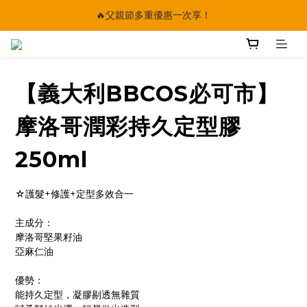
🔥父親節多重優惠一次享！
🔥父親節多重優惠一次享！
太陽星｜75折限時優惠
【快點學】線上課程平台正式上線！
【義大利BBCOS必可市】
🔥父親節多重優惠一次享！
摩洛哥潤彩持久定型膠
250ml
☆護髮+修護+定型多效合一
主成分：
摩洛哥堅果籽油
亞麻仁油
優勢：
能持久定型，凝膠剔透無雜質