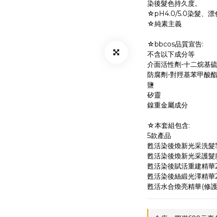
染後髮色持久度。
☆pH4.0/5.0染髮、
☆純素主義
☆bbcos品質宣告:
不含以下成分等
介面活性劑-十二烷基
防腐劑-對羥基苯甲酸
鹽
矽靈
鎳重金屬成分
☆本套組包含:
5款產品
甦活染後煥新光采洗髮乳2
甦活染後煥新光采護髮膜2
甦活染後賦活重建精華25
甦活染後絲緞光澤精華25
甦活水合煥亮精華(修護毛