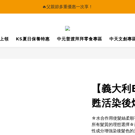
🔥父親節多重優惠一次享！
🔥父親節多重優惠一次享！
太陽星｜75折限時優惠
【快點學】線上課程平台正式上線！
馬上領
KS夏日保養特惠
中元普渡拜拜零食專區
中天文創專
🔥父親節多重優惠一次享！
【義大利
甦活染後
☆水合作用使髮絲柔順
所有髮質的理想選擇☆最新
性成分增強染後髮色的