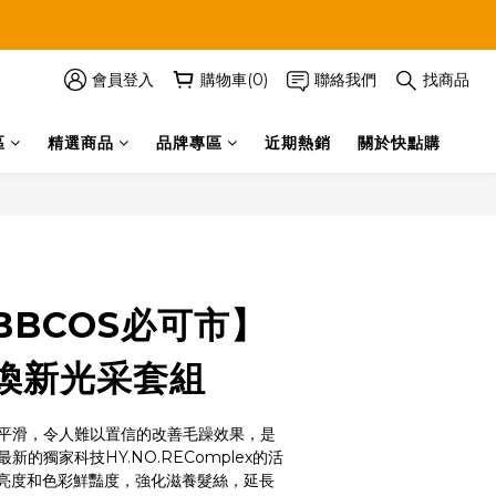
會員登入
購物車(0)
聯絡我們
找商品
區
精選商品
品牌專區
近期熱銷
關於快點購
立即購買
BBCOS必可市】
煥新光采套組
平滑，令人難以置信的改善毛躁效果，是
的獨家科技HY.NO.REComplex的活
亮度和色彩鮮豔度，強化滋養髮絲，延長