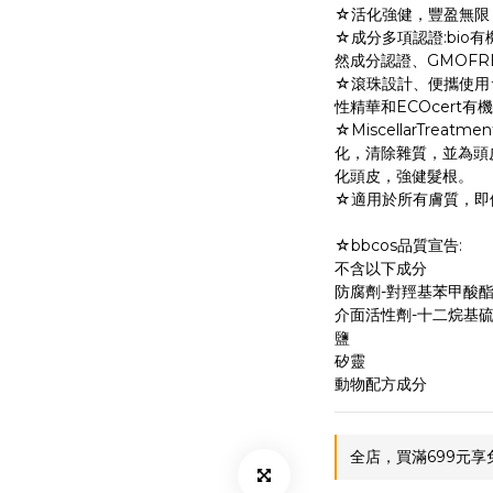
☆活化強健，豐盈無限
☆成分多項認證:bio有
然成分認證、GMOFR
☆滾珠設計、便攜使用☆
性精華和ECOcert
☆MiscellarTre
化，清除雜質，並為頭
化頭皮，強健髮根。
☆適用於所有膚質，即
☆bbcos品質宣告:
不含以下成分
防腐劑-對羥基苯甲酸
介面活性劑-十二烷基
鹽
矽靈
動物配方成分
全店，買滿699元享