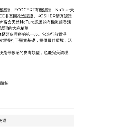
機認證、ECOCERT有機認證、NaTrue天
EE非基因改造認證、KOSHER清真認證
富含天然NaTure認證的有機海茴香活
有機認證的大麻精華
atment是頭皮理療的第一步。它進行前置淨
皮營養打下堅實基礎，提供最佳環境，活
便是最敏感的皮膚類型，也能完美調理。
酯
硫酸鈉
免運