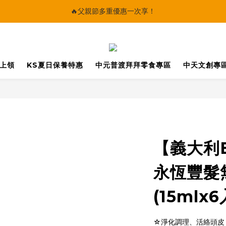
🔥父親節多重優惠一次享！
🔥父親節多重優惠一次享！
太陽星｜75折限時優惠
【快點學】線上課程平台正式上線！
馬上領
KS夏日保養特惠
中元普渡拜拜零食專區
中天文創專
🔥父親節多重優惠一次享！
【義大利
永恆豐髮
(15mlx6
☆淨化調理、活絡頭皮