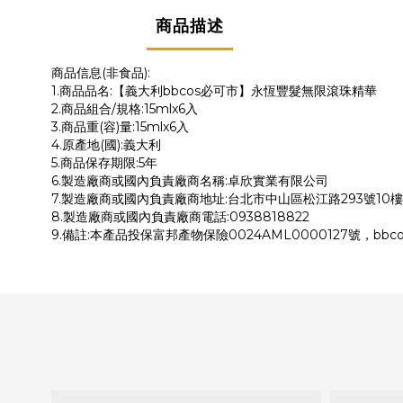
商品描述
商品信息(非食品):
1.商品品名:【義大利bbcos必可市】永恆豐髮無限滾珠精華
2.商品組合/規格:15mlx6入
3.商品重(容)量:15mlx6入
4.原產地(國):義大利
5.商品保存期限:5年
6.製造廠商或國內負責廠商名稱:卓欣實業有限公司
7.製造廠商或國內負責廠商地址:台北市中山區松江路293號10樓
8.製造廠商或國內負責廠商電話:0938818822
9.備註:本產品投保富邦產物保險0024AML0000127號，b