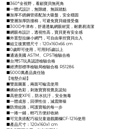
■360°全視野，看顧寶貝無死角
■一體式設計，無隙縫、無踩踏點
■加厚不銹鋼管搭配加大吸盤，安全穩固
■雙層加厚防撞棉，可避免寶貝碰撞受傷
■300D牛津布，舒適透氣網眼材質，耐磨易清潔
■網眼布設計，透視性高，寶貝更有安全感
■外置型拉鍊小網門，可自由掌控寶貝出入
■組立後實體尺寸：120x160x66 cm
■0歲即可使用，可用到5歲以上
■通過美國 ASTM、CPST檢驗合格
■台灣ST玩具認證檢驗合格
■經濟部標準檢驗局檢驗合格 R51286
■5000萬產品責任險
【地墊介紹】
■雙面圖案，兩面可輪流使用
■繽紛色彩，刺激寶寶視覺及認知
■高密度XPE，防水抗汙，安全無毒
■一體成形，回彈性佳，減震降噪
■防滑紋路，呵護寶報的每一步
■一捲一鋪，輕巧方便好收納
■可完美搭配巧福兒童遊戲圍欄CF-1216使用
■產品尺寸：120x160x1 cm