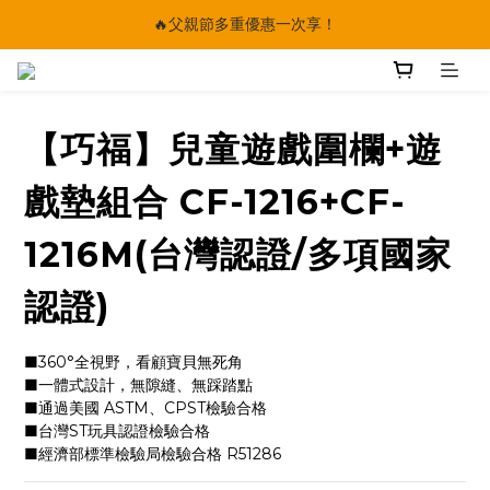
🔥父親節多重優惠一次享！
🔥父親節多重優惠一次享！
太陽星｜75折限時優惠
【快點學】線上課程平台正式上線！
【巧福】兒童遊戲圍欄+遊
🔥父親節多重優惠一次享！
戲墊組合 CF-1216+CF-
1216M(台灣認證/多項國家
認證)
■360°全視野，看顧寶貝無死角
■一體式設計，無隙縫、無踩踏點
■通過美國 ASTM、CPST檢驗合格
■台灣ST玩具認證檢驗合格
■經濟部標準檢驗局檢驗合格 R51286