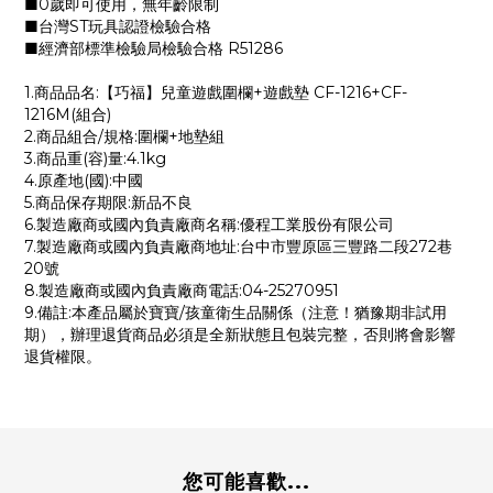
■0歲即可使用，無年齡限制
■台灣ST玩具認證檢驗合格
■經濟部標準檢驗局檢驗合格 R51286
1.商品品名:【巧福】兒童遊戲圍欄+遊戲墊 CF-1216+CF-
1216M(組合)
2.商品組合/規格:圍欄+地墊組
3.商品重(容)量:4.1kg
4.原產地(國):中國
5.商品保存期限:新品不良
6.製造廠商或國內負責廠商名稱:優程工業股份有限公司
7.製造廠商或國內負責廠商地址:台中市豐原區三豐路二段272巷
20號
8.製造廠商或國內負責廠商電話:04-25270951
9.備註:本產品屬於寶寶/孩童衛生品關係（注意！猶豫期非試用
期），辦理退貨商品必須是全新狀態且包裝完整，否則將會影響
退貨權限。
您可能喜歡...