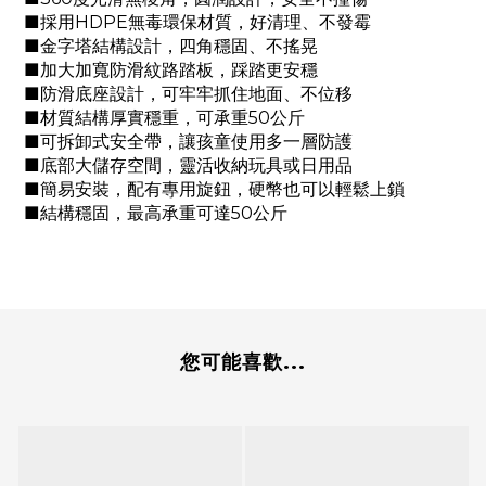
■採用HDPE無毒環保材質，好清理、不發霉
■金字塔結構設計，四角穩固、不搖晃
■加大加寬防滑紋路踏板，踩踏更安穩
■防滑底座設計，可牢牢抓住地面、不位移
■材質結構厚實穩重，可承重50公斤
■可拆卸式安全帶，讓孩童使用多一層防護
■底部大儲存空間，靈活收納玩具或日用品
■簡易安裝，配有專用旋鈕，硬幣也可以輕鬆上鎖
■結構穩固，最高承重可達50公斤
您可能喜歡...