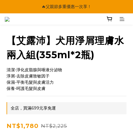
🔥父親節多重優惠一次享！
🔥父親節多重優惠一次享！
太陽星｜75折限時優惠
【快點學】線上課程平台正式上線！
【艾露沛】犬用淨屑理膚水
🔥父親節多重優惠一次享！
兩入組(355ml*2瓶)
清潔-淨化皮脂腺與唾液分泌物
淨屑-去除皮膚致敏因子
保濕-平衡毛髮與皮膚活力
保養-呵護毛髮與皮膚
全店，買滿699元享免運
NT$1,780
NT$2,225