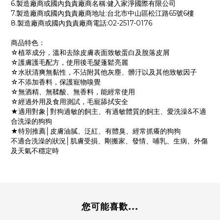
6.製造廠商或國內負責廠商名稱:健入家淨國際有限公司
7.製造廠商或國內負責廠商地址:台北市中山區松江路65號6樓
8.製造廠商或國內負責廠商電話:02-2517-0176
商品特色：
☆植萃成分，溫和去除皮膚表面致敏蛋白及脫落皮屑
☆護膚護毛配方，使用後毛髮蓬鬆亮麗
☆水狀清爽無黏性，不沾附其他灰塵、髒汙以及其他致敏因子
☆不添加香料，保護寵物嗅覺
☆無酒精、無鞣酸、無香料，能經常使用
☆經過外用及食用測試，毛寵舔拭安全
★適用對象│對狗過敏的飼主、有過敏體質的飼主、愛洗澡&不適
合洗澡的狗狗
★特別推薦│皮膚油膩、泛紅、有體臭、經常抓癢的狗狗
不適合洗澡的狀況│肌膚受損、剛搬家、發情、哺乳、生病、外傷
及天氣不穩定時
您可能喜歡...