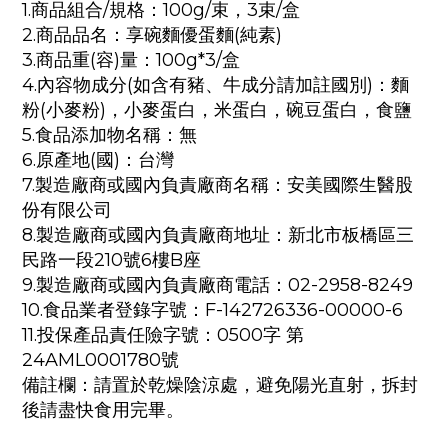
1.商品組合/規格：100g/束，3束/盒
2.商品品名：享碗麵優蛋麵(純素)
3.商品重(容)量：100g*3/盒
4.內容物成分(如含有豬、牛成分請加註國別)：麵
粉(小麥粉)，小麥蛋白，米蛋白，碗豆蛋白，食鹽
5.食品添加物名稱：無
6.原產地(國)：台灣
7.製造廠商或國內負責廠商名稱：安美國際生醫股
份有限公司
8.製造廠商或國內負責廠商地址：新北市板橋區三
民路一段210號6樓B座
9.製造廠商或國內負責廠商電話：02-2958-8249
10.食品業者登錄字號：F-142726336-00000-6
11.投保產品責任險字號：0500字 第
24AML0001780號
備註欄：請置於乾燥陰涼處，避免陽光直射，拆封
後請盡快食用完畢。