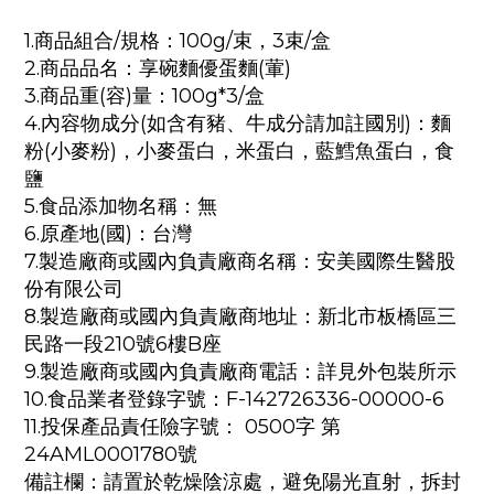
1.商品組合/規格：100g/束，3束/盒
2.商品品名：享碗麵優蛋麵(葷)
3.商品重(容)量：
100g*3/盒
4.內容物成分(如含有豬、牛成分請加註國別)：麵
粉(小麥粉)，小麥蛋白，米蛋白，藍鱈魚蛋白，食
鹽
5.食品添加物名稱：無
6.原產地(國)：台灣
7.製造廠商或國內負責廠商名稱：安美國際生醫股
份有限公司
8.製造廠商或國內負責廠商地址：新北市板橋區三
民路一段210號6樓B座
9.製造廠商或國內負責廠商電話：詳見外包裝所示
10.食品業者登錄字號：F-142726336-00000-6
11.投保產品責任險字號： 0500字 第
24AML0001780號
備註欄：請置於乾燥陰涼處，避免陽光直射，拆封