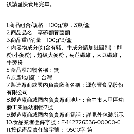
後請盡快食用完畢。
1.商品組合/規格：100g/束，3束/盒
2.商品品名：享碗麵養菌麵
3.商品重(容)量：
100g*3/盒
4.內容物成分(如含有豬、牛成分請加註國別)：麵
粉(小麥粉)，超級大麥粉，菊苣纖維，大豆纖維，
牛蒡粉
5.食品添加物名稱：無
6.原產地(國)：台灣
7.製造廠商或國內負責廠商名稱：源永豐食品股份
有限公司
8.製造廠商或國內負責廠商地址：台中市大甲區幼
獅工業區幼獅路7號
9.製造廠商或國內負責廠商電話：詳見外包裝所示
10.食品業者登錄字號：F-142726336-00000-6
11.投保產品責任險字號： 0500字 第