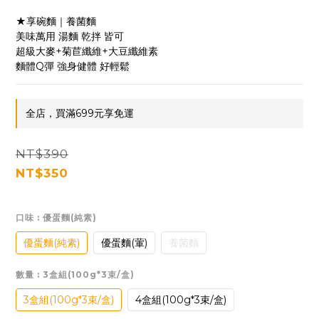
★享碗麵｜養菌麵 
美味萬用 湯麵 乾拌 皆可
超級大麥+菊苣纖維+大豆纖維素
麵體Q彈 強身健體 好輕鬆
全店，買滿699元享免運
NT$390
NT$350
口味
: 優蛋麵(純素)
優蛋麵(純素)
優蛋麵(葷)
養菌麵
數量
: 3盒組(100g*3束/盒)
3盒組(100g*3束/盒)
4盒組(100g*3束/盒)