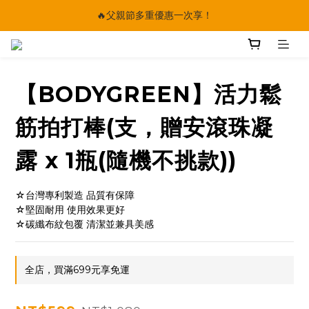
🔥父親節多重優惠一次享！
🔥父親節多重優惠一次享！
太陽星｜75折限時優惠
【快點學】線上課程平台正式上線！
【BODYGREEN】活力鬆
🔥父親節多重優惠一次享！
筋拍打棒(支，贈安滾珠凝
露 x 1瓶(隨機不挑款))
☆台灣專利製造 品質有保障
☆堅固耐用 使用效果更好
☆碳纖布紋包覆 清潔並兼具美感
全店，買滿699元享免運