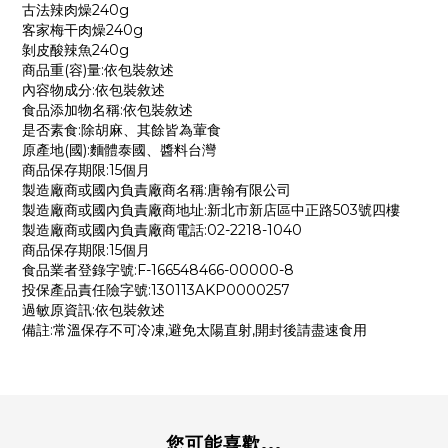
古法辣肉燥240g
客家梅干肉燥240g
剝皮酸辣魚240g
商品重(容)量:依包裝敘述
內容物成分:依包裝敘述
食品添加物名稱:依包裝敘述
是否素食:除胡麻、其餘皆為葷食
原產地(國):麵體泰國、醬料台灣
商品保存期限:15個月
製造廠商或國內負責廠商名稱:唐翰有限公司
製造廠商或國內負責廠商地址:新北市新店區中正路503號四樓
製造廠商或國內負責廠商電話:02-2218-1040
商品保存期限:15個月
食品業者登錄字號:F-166548466-00000-8
投保產品責任險字號:130113AKP0000257
過敏原資訊:依包裝敘述
備註:常溫保存不可冷凍,避免太陽直射,開封後請盡速食用
您可能喜歡...