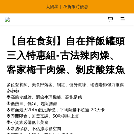
太陽星｜75折限時優惠
🔥父親節多重優惠一次享！
【快點學】線上課程平台正式上線！
🔥父親節多重優惠一次享！
【自在食刻】自在拌飯罐頭
三入特惠組-古法辣肉燥、
客家梅干肉燥、剝皮酸辣魚
多位營養師、美食部落客、網紅、健身教練、瑜珈老師強力推薦
👍👍👍
🌟高膳食纖維、調節生理機能、高飽足感
🌟低熱量、低GI、趨近無醣
🌟市面最大200g飽足麵體，平均熱量不超過120大卡
🌟即開即食，無需烹調、30秒美味上桌
🌟小資族必備低卡美食
🌟常溫保存、不佔據冰箱空間