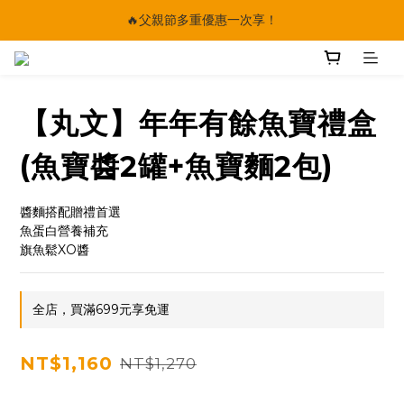
🔥父親節多重優惠一次享！
🔥父親節多重優惠一次享！
太陽星｜75折限時優惠
【快點學】線上課程平台正式上線！
【丸文】年年有餘魚寶禮盒
🔥父親節多重優惠一次享！
(魚寶醬2罐+魚寶麵2包)
醬麵搭配贈禮首選 
魚蛋白營養補充 
旗魚鬆XO醬
全店，買滿699元享免運
NT$1,160
NT$1,270