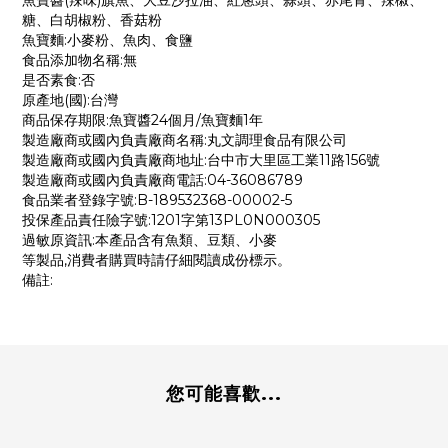
魚寶醬(辣味)旗魚、大豆沙拉油、紅蔥頭、蒜頭、赤尾青、辣椒、
糖、白胡椒粉、香菇粉
魚寶麵:小麥粉、魚肉、食鹽
食品添加物名稱:無
是否素食:否
原產地(國):台灣
商品保存期限:魚寶醬24個月/魚寶麵1年
製造廠商或國內負責廠商名稱:丸文調理食品有限公司
製造廠商或國內負責廠商地址:台中市大里區工業11路156號
製造廠商或國內負責廠商電話:04-36086789
食品業者登錄字號:B-189532368-00002-5
投保產品責任險字號:1201字第13PL0N000305
過敏原資訊:本產品含有魚類、豆類、小麥
等製品,消費者購買時請仔細閱讀成份標示。
備註:
您可能喜歡...