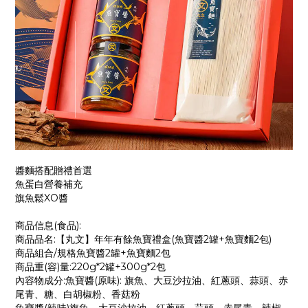
醬麵搭配贈禮首選
魚蛋白營養補充
旗魚鬆XO醬
商品信息(食品):
商品品名:【丸文】年年有餘魚寶禮盒(魚寶醬2罐+魚寶麵2包)
商品組合/規格魚寶醬2罐+魚寶麵2包
商品重(容)量:220g*2罐+300g*2包
內容物成分:魚寶醬(原味): 旗魚、大豆沙拉油、紅蔥頭、蒜頭、赤
尾青、糖、白胡椒粉、香菇粉