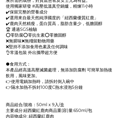
液所需的成份，對貧血患者及女士尤為有益。
使用獨家研發 #高壓低溫真空鍋爐，精煉11小時
✔️保留完整的營養成分
✔️選用來自最天然純淨國度的「紐西蘭優質紅鹿」
✔️鹿肉天然精瘦，蛋白質高，脂肪含量少，低膽固醇
🏆 通過SGS檢驗
⭕️零防腐⭕️零抗生素⭕️零膽固醇
❌無腥味❌無殘留動物用藥
❌堅持不添加食用色素及任何調味
👌常溫包裝 外出攜帶超方便
●食用方式：
本產品經高溫高壓滅菌處理，無添加防腐劑 可簡單加熱後
飲用，風味更加。
👉使用電鍋加熱時，請拆封倒入碗中
👉隔水加熱不拆封100度C熱水浸泡5分鐘
商品組合/規格：50ml x 9入/盒
主要成分:紐西蘭紅鹿肉商品重(容)量:650ml/包
內容物成分: 紐西蘭紅鹿肉