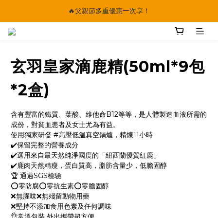
🔥父親節多重優惠一次享！
🔥父親節多重優惠一次享！
太陽星｜75折限時優惠
【快點學】線上課程平台正式上線！
玄羽皇家滴鹿精(50ml*9包
🔥父親節多重優惠一次享！
*2盒)
含有豐富的鐵質、葉酸、維他命B12等等，是人體製造血液所需的
成份，對貧血患者及女士尤為有益。
使用獨家研發 #高壓低溫真空鍋爐，精煉11小時
✔️保留完整的營養成分
✔️選用來自最天然純淨國度的「紐西蘭優質紅鹿」
✔️鹿肉天然精瘦，蛋白質高，脂肪含量少，低膽固醇
🏆 通過SGS檢驗
⭕️零防腐⭕️零抗生素⭕️零膽固醇
❌無腥味❌無殘留動物用藥
❌堅持不添加食用色素及任何調味
👌常溫包裝 外出攜帶超方便