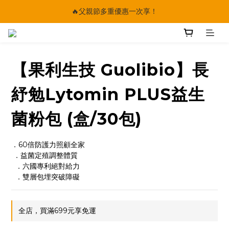
🔥父親節多重優惠一次享！
🔥父親節多重優惠一次享！
太陽星｜75折限時優惠
【快點學】線上課程平台正式上線！
【果利生技 Guolibio】長
🔥父親節多重優惠一次享！
紓勉Lytomin PLUS益生
菌粉包 (盒/30包)
．60倍防護力照顧全家
 ．益菌定殖調整體質
  ．六國專利絕對給力
  ．雙層包埋突破障礙
全店，買滿699元享免運