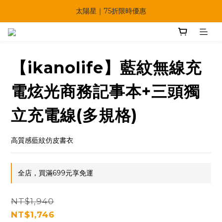
🔥父親節多重優惠一次享！
太陽星｜75折限時優惠
【快點學】線上課程平台正式上線！
🔥父親節多重優惠一次享！
【ikanolife】藍紋無線充
電炫光商務記事本+三頭獨
立充電線(多規格)
高質感藍紋仿皮書衣
全店，買滿699元享免運
NT$1,940
NT$1,746