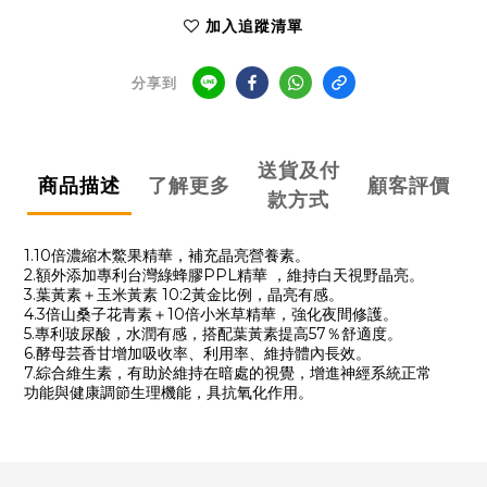
加入追蹤清單
分享到
送貨及付
商品描述
了解更多
顧客評價
款方式
1.10倍濃縮木鱉果精華，補充晶亮營養素。
2.額外添加專利台灣綠蜂膠PPL精華 ，維持白天視野晶亮。
3.葉黃素＋玉米黃素 10:2黃金比例，晶亮有感。
4.3倍山桑子花青素＋10倍小米草精華，強化夜間修護。
5.專利玻尿酸，水潤有感，搭配葉黃素提高57％舒適度。
6.酵母芸香甘增加吸收率、利用率、維持體內長效。
7.綜合維生素，有助於維持在暗處的視覺，增進神經系統正常
功能與健康調節生理機能，具抗氧化作用。