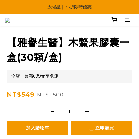
🔥父親節多重優惠一次享！
太陽星｜75折限時優惠
【快點學】線上課程平台正式上線！
🔥父親節多重優惠一次享！
【雅譽生醫】木鱉果膠囊一
盒(30顆/盒)
全店，買滿699元享免運
NT$549
NT$1,500
加入購物車
立即購買