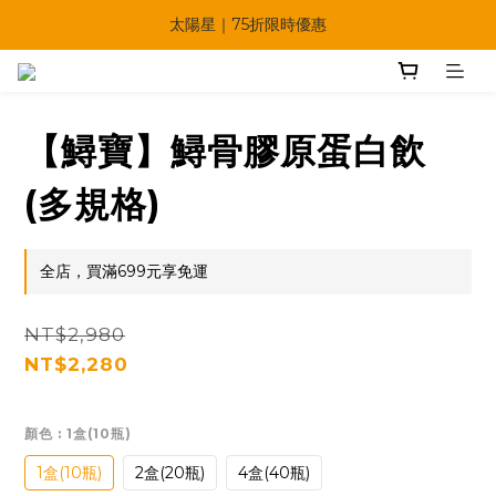
🔥父親節多重優惠一次享！
太陽星｜75折限時優惠
【快點學】線上課程平台正式上線！
🔥父親節多重優惠一次享！
【鱘寶】鱘骨膠原蛋白飲
(多規格)
全店，買滿699元享免運
NT$2,980
NT$2,280
顏色
: 1盒(10瓶)
1盒(10瓶)
2盒(20瓶)
4盒(40瓶)