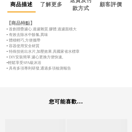
送貨及付
商品描述
了解更多
顧客評價
款方式
【商品特點】
▪ 首創摺疊濾心.過濾雜質.膠體.過濾面積大
▪ 有效去除水中餘氯.異味
▪ 體積輕巧,方便攜帶
▪ 容器使用安全材質
▪ 特殊技術出水片,加壓效果.具國家省水標章
▪ DIY安裝簡單.濾心更換方便快速,
▪輕鬆享受SPA級沐浴
▪ 具有多項專利研發,通過多項檢測報告
您可能喜歡...