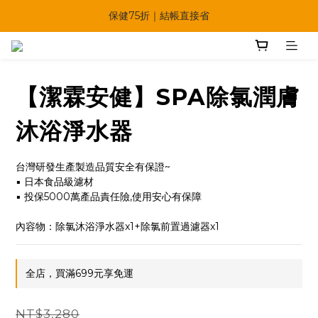
🔥夏日多重好康一次享！
保健75折｜結帳直接省
【快點學】線上課程平台正式上線！
🔥夏日多重好康一次享！
【潔霖安健】SPA除氯潤膚
沐浴淨水器
台灣研發生產製造品質安全有保證~
▪ 日本食品級濾材
▪ 投保5000萬產品責任險,使用安心有保障
內容物：除氯沐浴淨水器x1+除氯前置過濾器x1
全店，買滿699元享免運
NT$3,280