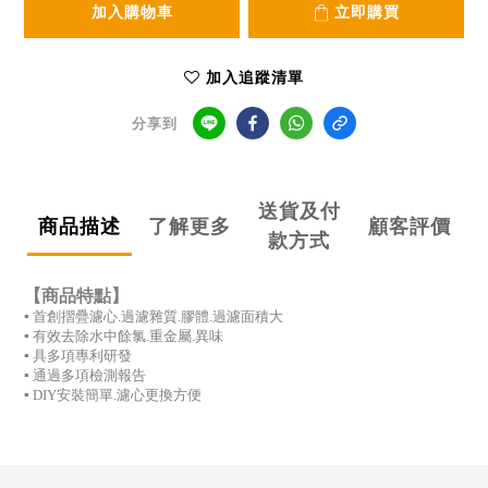
加入購物車
立即購買
加入追蹤清單
分享到
送貨及付
商品描述
了解更多
顧客評價
款方式
【商品特點】
▪
首創摺疊濾心
.
過濾雜質
.
膠體
.
過濾面積大
▪
有效去除水中餘氯
.
重金屬
.
異味
▪
具多項專利研發
▪
通過多項檢測報告
▪ DIY
安裝簡單
.
濾心更換方便