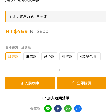
/柔軟舒適/厚實高磅數
全店，買滿699元享免運
NT$469
NT$600
買多優惠
: 經典款
經典款
麻吉款
愛心款
棒球款
4款單色各1
加入購物車
立即購買
加入追蹤清單
分享到