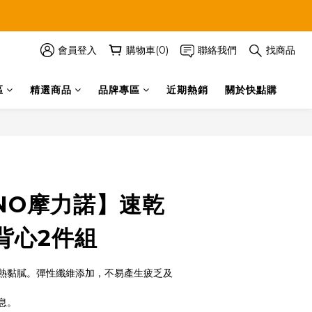
會員登入
購物車(0)
聯絡我們
找商品
區
精選商品
品牌專區
近期熱銷
關於快點購
立即購買
INO摩力諾】速乾
背心2件組
熱黏膩。彈性纖維添加，不易產生疲乏及
息。