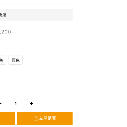
免運
,200
色
藍色
立即購買