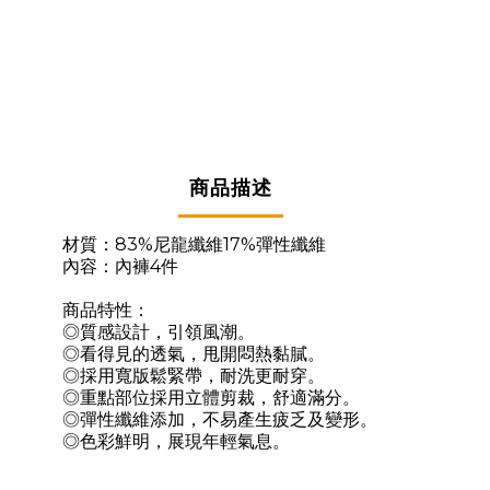
商品描述
材質：83%尼龍纖維17%彈性纖維
內容：內褲4件
商品特性：
◎質感設計，引領風潮。
◎看得見的透氣，甩開悶熱黏膩。
◎採用寬版鬆緊帶，耐洗更耐穿。
◎重點部位採用立體剪裁，舒適滿分。
◎彈性纖維添加，不易產生疲乏及變形。
◎色彩鮮明，展現年輕氣息。