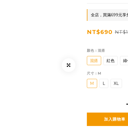
全店，買滿699元享
NT$690
NT$1
顏色
: 混搭
混搭
紅色
綠
尺寸
: M
M
L
XL
加入購物車