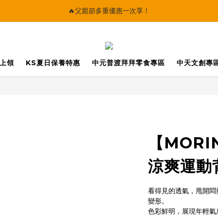
🔥父親節多重優惠一次享！
🔥父親節多重優惠一次享！
太陽星｜75折限時優惠
【快點學】線上課程平台正式上線！
馬上領
KS夏日保養特惠
中元普渡拜拜零食專區
中天文創專
🔥父親節多重優惠一次享！
【MOR
涼爽運動
看得見的透氣，甩開悶
變形。
色彩鮮明，展現年輕氣