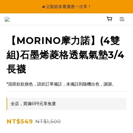
🔥父親節多重優惠一次享！
🔥父親節多重優惠一次享！
太陽星｜75折限時優惠
【快點學】線上課程平台正式上線！
【MORINO摩力諾】(4雙
🔥父親節多重優惠一次享！
組)石墨烯菱格透氣氣墊3/4
長襪
*混搭款欲挑色，請於訂單備註，未備註則隨機出色，謝謝。
全店，買滿699元享免運
NT$549
NT$1,500