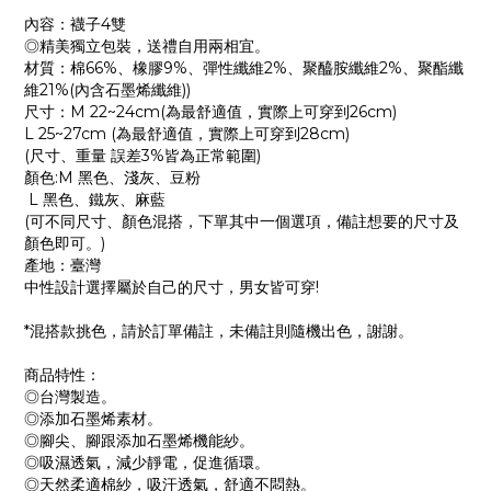
內容：襪子4雙
◎精美獨立包裝，送禮自用兩相宜。
材質：棉66%、橡膠9%、彈性纖維2%、聚醯胺纖維2%、聚酯纖
維21%(內含石墨烯纖維))
尺寸：M 22~24cm(為最舒適值，實際上可穿到26cm)
L 25~27cm (為最舒適值，實際上可穿到28cm)
(尺寸、重量 誤差3%皆為正常範圍)
顏色:M 黑色、淺灰、豆粉
L 黑色、鐵灰、麻藍
(可不同尺寸、顏色混搭，下單其中一個選項，備註想要的尺寸及
顏色即可。)
產地：臺灣
中性設計選擇屬於自己的尺寸，男女皆可穿!
*混搭款挑色，請於訂單備註，未備註則隨機出色，謝謝。
商品特性：
◎台灣製造。
◎添加石墨烯素材。
◎腳尖、腳跟添加石墨烯機能紗。
◎吸濕透氣，減少靜電，促進循環。
◎天然柔適棉紗，吸汗透氣，舒適不悶熱。