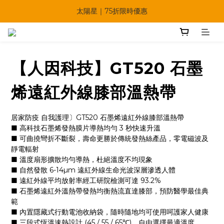
🔥父親節多重優惠一次享！
太陽星｜75折限時優惠
【快點學】線上課程平台正式上線！
🔥父親節多重優惠一次享！
【人因科技】GT520 石墨
烯遠紅外線膝部溫熱帶
居家防疫 自我護理〕GT520 石墨烯遠紅外線膝部溫熱帶
■ 高科技石墨烯發熱膜片導熱均勻 3 秒快速升溫
■ 可曲撓彎折不斷裂，壽命更勝於傳統發熱絲產品，零電磁波及
靜電輻射
■ 溫度扇形擴散均勻導熱，杜絕溫度不均現象
■ 自然發散 6-14µm 遠紅外線生命光波深層滲透人體
■ 遠紅外線平均放射率經工研院檢測可達 93.2%
■ 石墨烯遠紅外溫熱帶發熱均衡熱流直達膝部，預防醫學最佳典
範
■ 內置隱藏式行動電池收納袋，隨時隨地均可使用呵護家人健康
■ 三段式恆溫速熱設計 (45 / 55 / 65℃)，自由選擇最適溫度