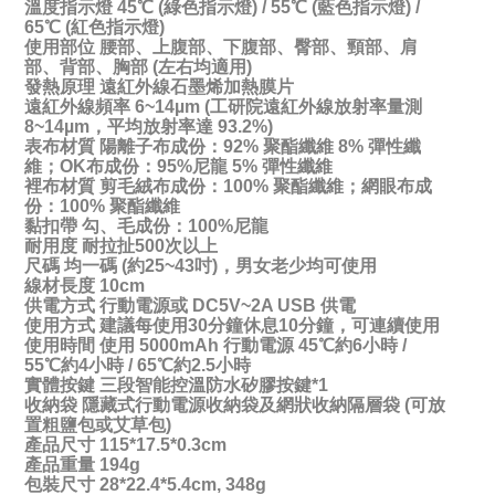
溫度指示燈 45℃ (綠色指示燈) / 55℃ (藍色指示燈) /
65℃ (紅色指示燈)
使用部位 腰部、上腹部、下腹部、臀部、頸部、肩
部、背部、胸部 (左右均適用)
發熱原理 遠紅外線石墨烯加熱膜片
遠紅外線頻率 6~14µm (工研院遠紅外線放射率量測
8~14µm，平均放射率達 93.2%)
表布材質 陽離子布成份：92% 聚酯纖維 8% 彈性纖
維；OK布成份：95%尼龍 5% 彈性纖維
裡布材質 剪毛絨布成份：100% 聚酯纖維；網眼布成
份：100% 聚酯纖維
黏扣帶 勾、毛成份：100%尼龍
耐用度 耐拉扯500次以上
尺碼 均一碼 (約25~43吋)，男女老少均可使用
線材長度 10cm
供電方式 行動電源或 DC5V~2A USB 供電
使用方式 建議每使用30分鐘休息10分鐘，可連續使用
使用時間 使用 5000mAh 行動電源 45℃約6小時 /
55℃約4小時 / 65℃約2.5小時
實體按鍵 三段智能控溫防水矽膠按鍵*1
收納袋 隱藏式行動電源收納袋及網狀收納隔層袋 (可放
置粗鹽包或艾草包)
產品尺寸 115*17.5*0.3cm
產品重量 194g
包裝尺寸 28*22.4*5.4cm, 348g