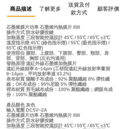
送貨及付
商品描述
了解更多
顧客評價
款方式
石墨烯膜片功率 石墨烯均熱膜片 8W
操作方式 防水矽膠按鍵
加熱溫度 三段智能控溫設計 45℃ / 55℃ / 65℃ ±3℃
溫度指示燈 45℃ (綠色指示燈) / 55℃ (藍色指示燈) /
65℃ (紅色指示燈)
使用部位 腰部、上腹部、下腹部、臀部、頸部、肩
部、背部、胸部 (左右均適用)
發熱原理 遠紅外線石墨烯加熱膜片
遠紅外線頻率 6~14µm (工研院遠紅外線放射率量測
8~14µm，平均放射率達 93.2%)
表布材質 陽離子布成份：92% 聚酯纖維 8% 彈性纖
維；OK布成份：95%尼龍 5% 彈性纖維
裡布材質 剪毛絨布成份：100% 聚酯纖維；網眼布成
份：100% 聚酯纖維
產品顏色 灰色
輸入電壓 DC5V~2A
石墨烯膜片功率 石墨烯均熱膜片 8W
操作方式 防水矽膠按鍵
加熱溫度 三段智能控溫設計 45℃ / 55℃ / 65℃ ±3℃