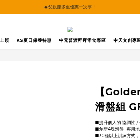
🔥父親節多重優惠一次享！
🔥父親節多重優惠一次享！
太陽星｜75折限時優惠
【快點學】線上課程平台正式上線！
馬上領
KS夏日保養特惠
中元普渡拜拜零食專區
中天文創專
🔥父親節多重優惠一次享！
【Gold
滑盤組 GF
■提升個人的 協調性 
■創新4塊滑盤+專用
■30種以上訓練方式