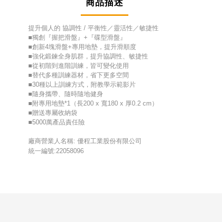
商品描述
提升個人的 協調性 / 平衡性／靈活性／敏捷性
■獨創『握把滑盤』+『碟型滑盤』
■創新4塊滑盤+專用地墊，提升滑順度
■強化鍛鍊全身肌群，提升協調性、敏捷性
■從初階到進階訓練，皆可變化使用
■替代多種訓練器材，省下更多空間
■30種以上訓練方式，附教學示範影片
■隨身攜帶、隨時隨地健身
■附專用地墊*1（長200 x 寬180 x 厚0.2 cm）
■贈送專屬收納袋
■5000萬產品責任險
廠商營業人名稱: 優程工業股份有限公司
統一編號:22058096