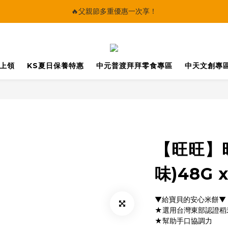
🔥父親節多重優惠一次享！
🔥父親節多重優惠一次享！
太陽星｜75折限時優惠
【快點學】線上課程平台正式上線！
馬上領
KS夏日保養特惠
中元普渡拜拜零食專區
中天文創專
🔥父親節多重優惠一次享！
【旺旺】
味)48G 
▼給寶貝的安心米餅▼
★選用台灣東部認證稻
★幫助手口協調力