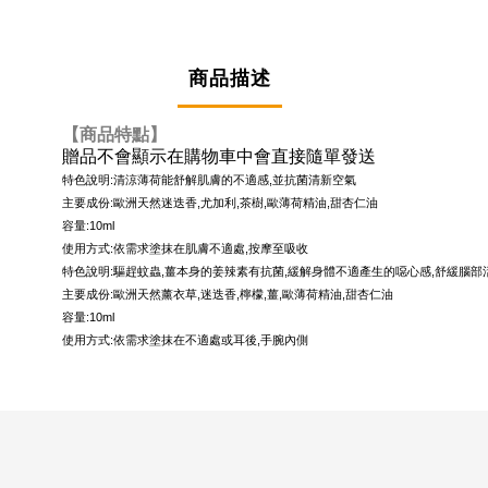
商品描述
【商品特點】
贈品不會顯示在購物車中會直接隨單發送
特色說明:清涼薄荷能舒解肌膚的不適感,並抗菌清新空氣
主要成份:歐洲天然迷迭香,尤加利,茶樹,歐薄荷精油,甜杏仁油
容量:10ml
使用方式:依需求塗抹在肌膚不適處,按摩至吸收
特色說明:驅趕蚊蟲,薑本身的姜辣素有抗菌,緩解身體不適產生的噁心感,舒緩腦部
主要成份:歐洲天然薰衣草,迷迭香,檸檬,薑,歐薄荷精油,甜杏仁油
容量:10ml
使用方式:依需求塗抹在不適處或耳後,手腕內側