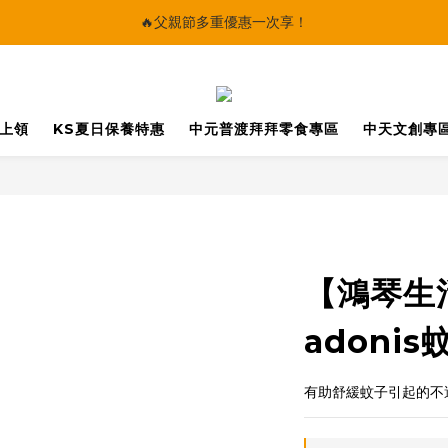
🔥父親節多重優惠一次享！
🔥父親節多重優惠一次享！
太陽星｜75折限時優惠
【快點學】線上課程平台正式上線！
馬上領
KS夏日保養特惠
中元普渡拜拜零食專區
中天文創專
🔥父親節多重優惠一次享！
【鴻琴生
adoni
有助舒緩蚊子引起的不