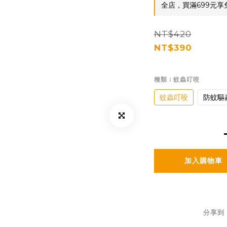
全店，買滿699元享
NT$420
NT$390
種類
: 蚊蟲叮咬
蚊蟲叮咬
防蚊驅
加入購物車
分享到