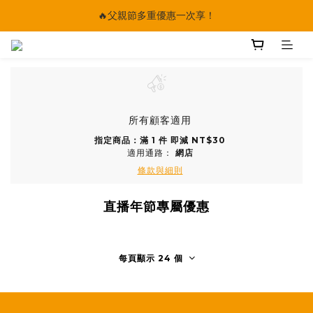
🔥父親節多重優惠一次享！
🔥父親節多重優惠一次享！
太陽星｜75折限時優惠
【快點學】線上課程平台正式上線！
🔥父親節多重優惠一次享！
所有顧客適用
指定商品：滿 1 件 即減 NT$30
適用通路：
網店
條款與細則
直播年節專屬優惠
每頁顯示 24 個