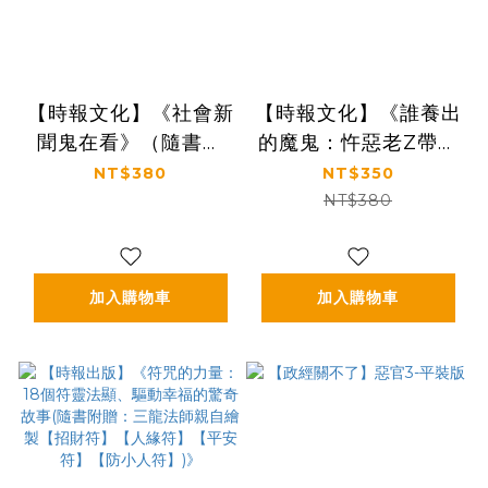
【時報文化】《社會新
【時報文化】《誰養出
聞鬼在看》（隨書附
的魔鬼：忤惡老Z帶您
贈：奇門遁甲師黃濤
一探殺人犯罪心境》-
NT$380
NT$350
親自設計【五路招財
買即贈快點購獨家老Z
NT$380
符】【奇門遁甲招財
電子感謝函
符】)
加入購物車
加入購物車