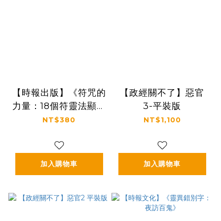
【時報出版】《符咒的
【政經關不了】惡官
力量：18個符靈法顯、
3-平裝版
驅動幸福的驚奇故事
NT$380
NT$1,100
(隨書附贈：三龍法師
親自繪製【招財符】
【人緣符】【平安符】
加入購物車
加入購物車
【防小人符】)》