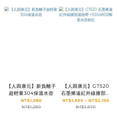
【人因康元】新負離子
【人因康元】GT520
超輕量304保溫水壺
石墨烯遠紅外線膝部溫
熱帶 +SSS4802陶瓷
NT$1,080
NT$1,990 ~ NT$2,100
水壺粉紅
NT$1,280
NT$3,870