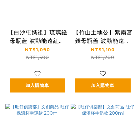
【白沙屯媽祖】琉璃錢
【竹山土地公】紫南宮
母瓶蓋 波動能遠紅外
錢母瓶蓋 波動能遠紅
線保溫瓶520ml (白/
外線保溫瓶520ml (附
NT$1,090
NT$1,100
粉紅)附精美盒子
精美盒子/手提袋，多
NT$1,600
NT$1,700
色可選)
加入購物車
加入購物車