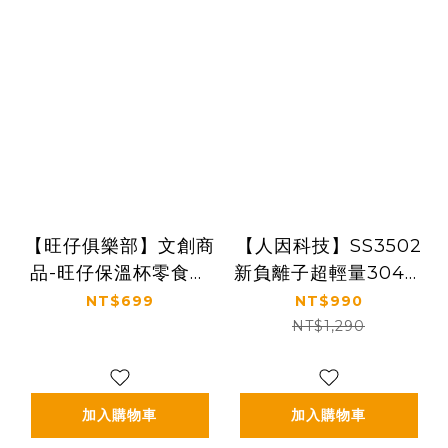
【旺仔俱樂部】文創商
【人因科技】SS3502
品-旺仔保溫杯零食款
新負離子超輕量304保
300ml
溫水壺
NT$699
NT$990
NT$1,290
加入購物車
加入購物車