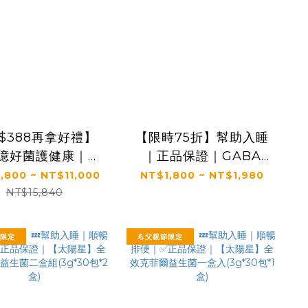
$388再拿好禮】
【限時75折】幫助入睡
0億好菌護健康｜✅
｜正品保證｜GABA
保證｜【太陽星】
PLUS+｜【太陽星】全
,800 ~ NT$11,000
NT$1,800 ~ NT$1,980
克菲爾益生菌雙效
效克菲爾益生菌晚安加
NT$15,840
g*30包/盒，多規
強版一盒入(3g*30包*1
格)
盒)
節限定
💪父親節限定