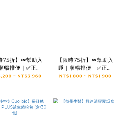
時75折】💤幫助入
【限時75折】💤幫助入
順暢排便｜✅正品
睡｜順暢排便｜✅正品
｜【太陽星】全效
保證｜【太陽星】全效
,200 ~ NT$3,960
NT$1,800 ~ NT$1,980
菲爾益生菌二盒組
克菲爾益生菌一盒入
3g*30包*2盒)
(3g*30包*1盒)