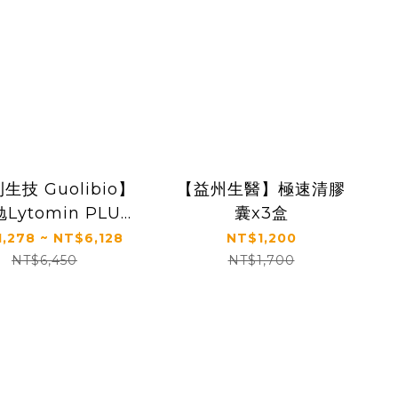
生技 Guolibio】
【益州生醫】極速清膠
Lytomin PLUS
囊x3盒
菌粉包 (盒/30包)
,278 ~ NT$6,128
NT$1,200
NT$6,450
NT$1,700