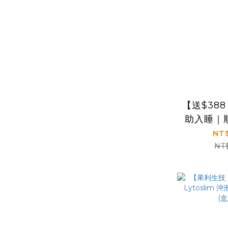
【送$38
助入睡｜
品保證｜
NT$
效克菲爾
NT
(3g*