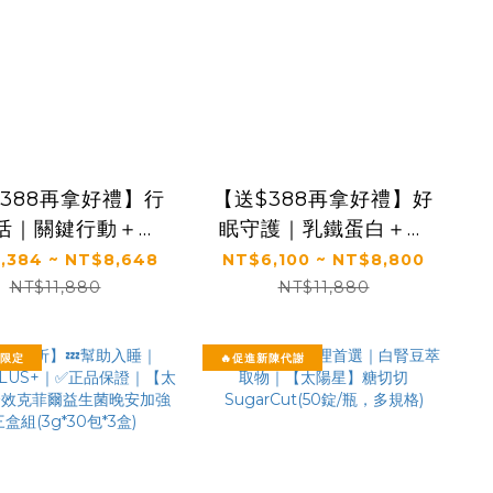
388再拿好禮】行
【送$388再拿好禮】好
活｜關鍵行動＋健
眠守護｜乳鐵蛋白＋初
眠＋益生菌｜【太
乳＋益生菌｜✅正品保
,384 ~ NT$8,648
NT$6,100 ~ NT$8,800
】全效克菲爾益生
證｜【太陽星】全效克
NT$11,880
NT$11,880
關鍵行動益生菌(多
菲爾益生菌 X 全效乳鐵
規格)
蛋白(3g*30包/盒，多
節限定
🔥促進新陳代謝
規格)