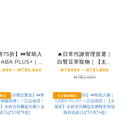
時75折】💤幫助入
🔥日常代謝管理首選｜
ABA PLUS+｜✅
白腎豆萃取物｜【太陽
保證｜【太陽星】
星】糖切切
,600 ~ NT$5,940
NT$990 ~ NT$1,800
克菲爾益生菌晚安
SugarCut(50錠/瓶，
NT$2,400
三盒組(3g*30包
多規格)
*3盒)
節限定
💪父親節限定