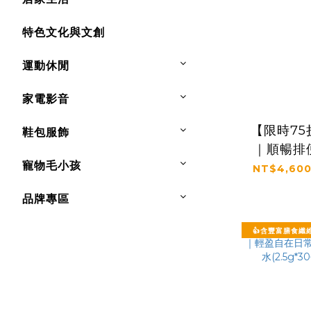
特色文化與文創
運動休閒
家電影音
【限時7
鞋包服飾
｜順暢排
寵物毛小孩
證｜【太
NT$4,600
菲爾益
品牌專區
(3g*
👍含豐富膳食纖