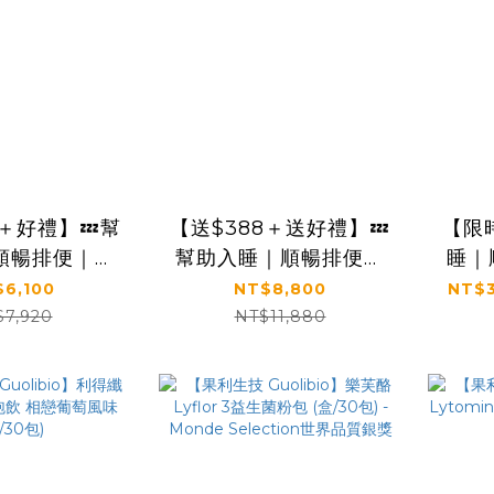
8＋好禮】💤幫
【送$388＋送好禮】💤
【限
順暢排便｜正
幫助入睡｜順暢排便｜
睡｜
【太陽星】全
✅正品保證｜【太陽
保證
6,100
NT$8,800
NT$3
益生菌四盒組
星】全效克菲爾益生菌
克
$7,920
NT$11,880
30包*4盒)
六盒組(3g*30包*6盒)
(