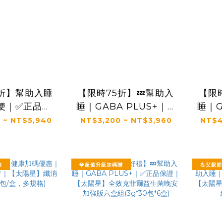
5折】幫助入睡
【限時75折】💤幫助入
【限
便｜✅正品保
睡｜GABA PLUS+｜✅
睡｜G
陽星】全效克
正品保證｜【太陽星】
正品
 ~ NT$5,940
NT$3,200 ~ NT$3,960
NT$4
生菌三盒組
全效克菲爾益生菌晚安
全效
30包*3盒)
加強版二盒組(3g*30包
加強版
*2盒)
維
💎超值升級加碼贈
💪父親