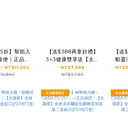
75折】幫助入
【送$388再拿好禮】
【送$
排便｜正品保
3+3健康雙享送【太陽
動靈
陽星】全效克
星x食技研】青春好眠三
康好
 ~ NT$11,000
NT$7,688
NT$3
(3g*30包/
效關鍵組｜太陽星克菲
陽星
15,840
NT$9,780
多規格)
爾益生菌3盒+食技研膠
菌×
原蛋白3盒
💪父親節限定
💪父親