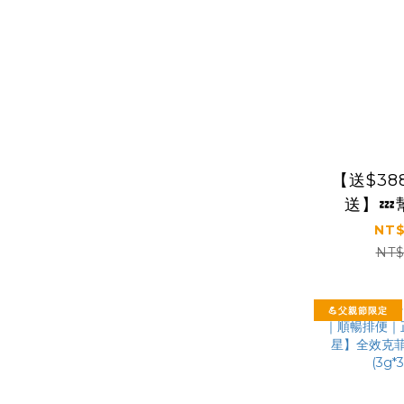
【送$3
送】
GABA P
NT$
保證｜【
NT$
克菲爾益
版八盒組(
💪父親節限定