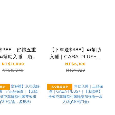
$388｜好禮五重
【下單送$388】💤幫助
💤幫助入睡｜順暢
入睡｜GABA PLUS+｜
便｜✅正品保證｜
正品保證｜【太陽星】
NT$11,000
NT$6,100
陽星】全效克菲爾
全效克菲爾益生菌晚安
NT$15,840
NT$7,920
八盒組(3g*30包
加強版四盒組(3g*30包
*8盒)
*4盒)
節限定
💪父親節限定