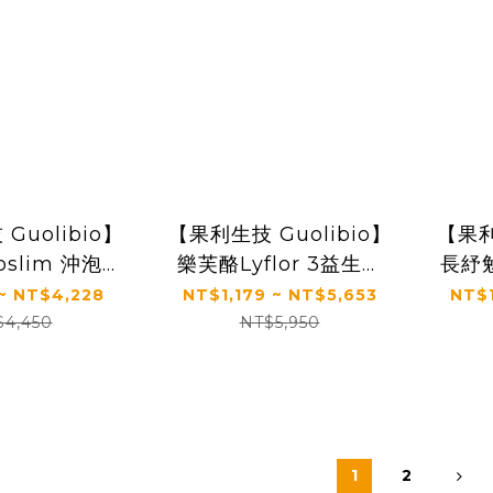
Guolibio】
【果利生技 Guolibio】
【果利
oslim 沖泡飲
樂芙酪Lyflor 3益生菌
長紓勉
 (盒/30包)
粉包 (盒/30包) -
益生
~ NT$4,228
NT$1,179 ~ NT$5,653
NT$1
Monde Selection世界
$4,450
NT$5,950
品質銀獎
1
2