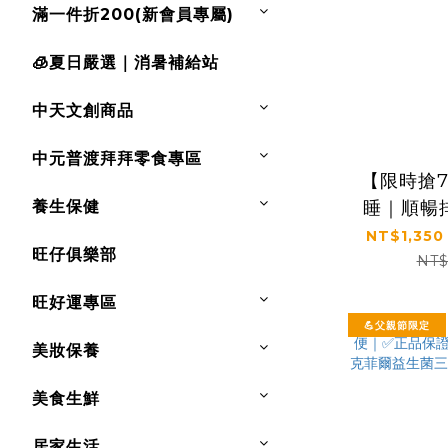
滿一件折200(新會員專屬)
🧊夏日嚴選｜消暑補給站
中天文創商品
中元普渡拜拜零食專區
【限時搶
養生保健
睡｜順暢
證｜【太
NT$1,350
旺仔俱樂部
菲爾益生菌
NT$
盒，
旺好運專區
💪父親節限定
美妝保養
美食生鮮
居家生活