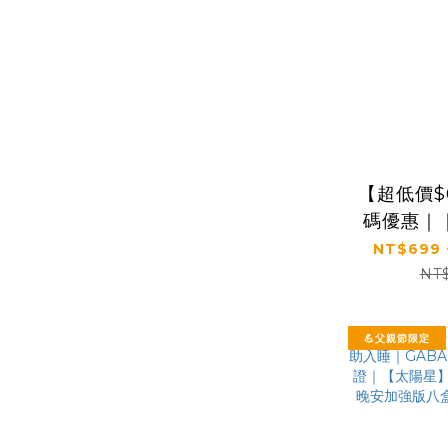
【超低價$
碼優惠｜
常｜【太
NT$699 
(2.5g*
NT
💪父親節限定