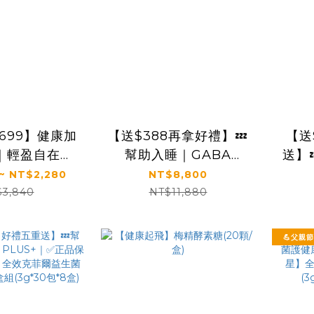
699】健康加
【送$388再拿好禮】💤
【送
｜輕盈自在日
幫助入睡｜GABA
送】
陽星】纖消水
PLUS+｜✅正品保證｜
排
~ NT$2,280
NT$8,800
30包/盒，多規
【太陽星】全效克菲爾
【太
$3,840
NT$11,880
格)
益生菌晚安加強版六盒
益生菌
組(3g*30包*6盒)
💪父親