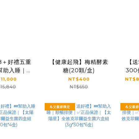
88＋好禮五重
【健康起飛】梅精酵素
【送
幫助入睡｜
糖(20顆/盒)
30
LUS+｜✅正品
正品
11,000
NT$400
NT$8
太陽星】全效
全效
15,840
NT$650
生菌晚安加強
組(3
3g*30包*8
💪父親節限定
💪父親
盒)