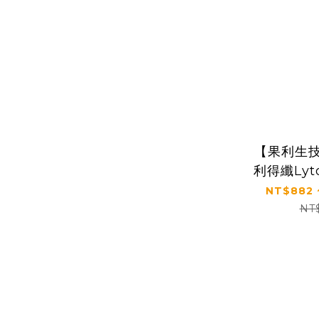
【果利生技 
利得纖Lyt
相戀葡萄風味
NT$882 
NT