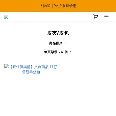
🔥父親節多重優惠一次享！
太陽星｜75折限時優惠
【快點學】線上課程平台正式上線！
🔥父親節多重優惠一次享！
皮夾/皮包
商品排序
每頁顯示 24 個